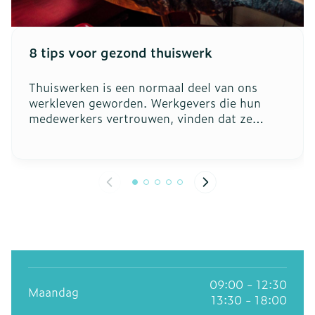
8 tips voor gezond thuiswerk
Thuiswerken is een normaal deel van ons
werkleven geworden. Werkgevers die hun
medewerkers vertrouwen, vinden dat ze
bepaalde taken evengoed van thuis uit
kunnen uitvoeren. Niet iedereen hoeft nog
elke dag te pendelen naar kantoor. Wij geven
enkele tips om thuiswerk op een gezonde
manier aan te pakken.
09:00 - 12:30
Maandag
13:30 - 18:00