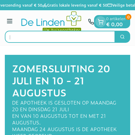
Dia 1 van 1
Ga naar de inhoud
verzending vanaf € 50
Gratis lokale levering vanaf € 50
Veilige betal
0
0 artikelen
Menu
€ 0,00
Vind snel
Zoek
Product, merk, categorie...
ZOMERSLUITING 20
JULI EN 10 - 21
AUGUSTUS
DE APOTHEEK IS GESLOTEN OP MAANDAG
20 EN DINSDAG 21 JULI
EN VAN 10 AUGUSTUS TOT EN MET 21
AUGUSTUS.
MAANDAG 24 AUGUSTUS IS DE APOTHEEK