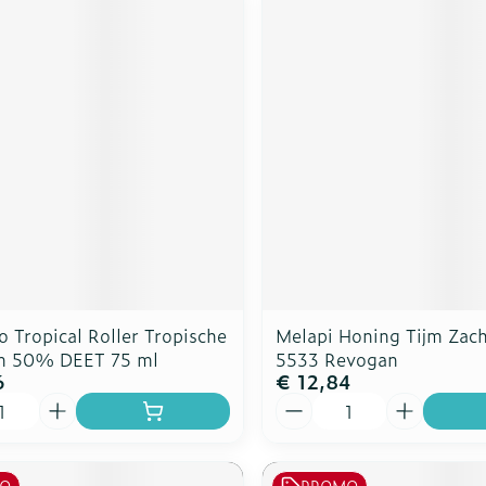
 Tropical Roller Tropische
Melapi Honing Tijm Zac
n 50% DEET 75 ml
5533 Revogan
6
€ 12,84
Aantal
O
PROMO