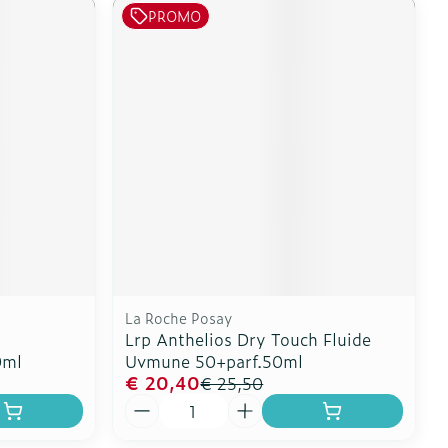
PROMO
La Roche Posay
Lrp Anthelios Dry Touch Fluide
0ml
Uvmune 50+parf.50ml
€ 20,40
€ 25,50
Aantal