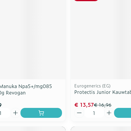
 Manuka Npa5+/mg085
Eurogenerics (EG)
Protectis Junior Kauwta
0g Revogan
€ 13,57
9
€ 16,96
Aantal