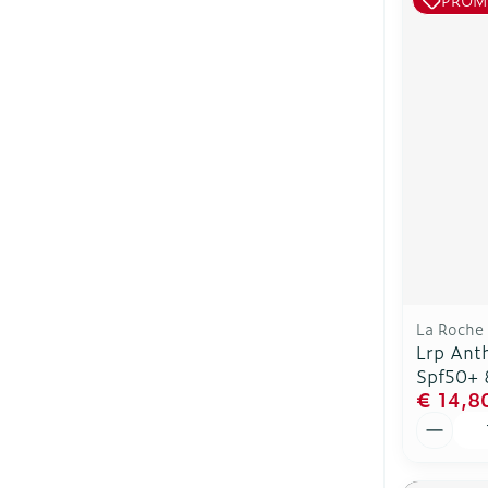
La Roche
Lrp Anth
Spf50+ 
€ 14,8
Aantal