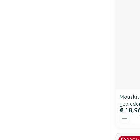
Mouskito
gebiede
€ 18,9
Aantal
PROM