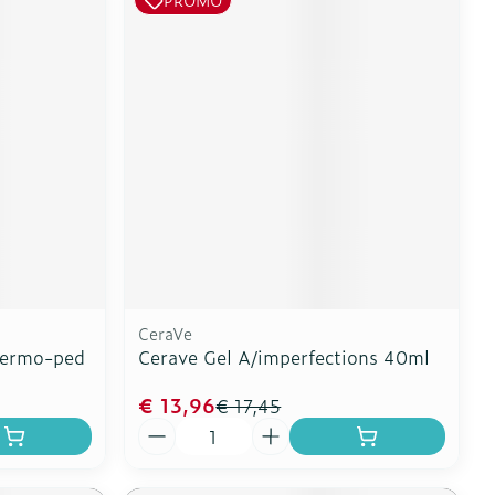
CeraVe
Dermo-ped
Cerave Gel A/imperfections 40ml
€ 13,96
€ 17,45
Aantal