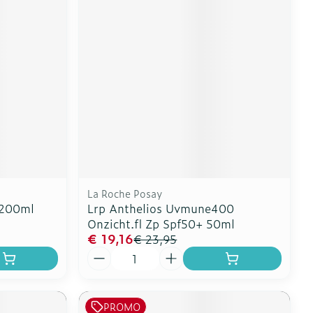
erende
Parfums en
geurproducten
La Roche Posay
 200ml
Lrp Anthelios Uvmune400
Onzicht.fl Zp Spf50+ 50ml
CBD
€ 19,16
€ 23,95
Aantal
PROMO