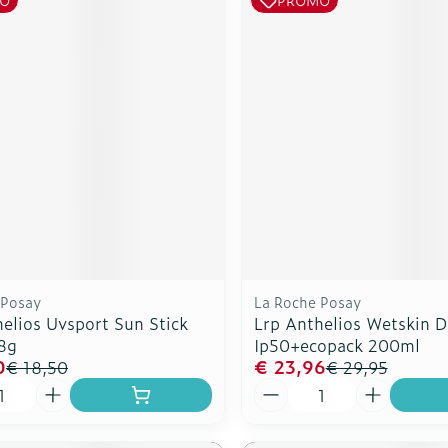
 Posay
La Roche Posay
elios Uvsport Sun Stick
Lrp Anthelios Wetskin 
8g
Ip50+ecopack 200ml
0
€ 23,96
€ 18,50
€ 29,95
Aantal