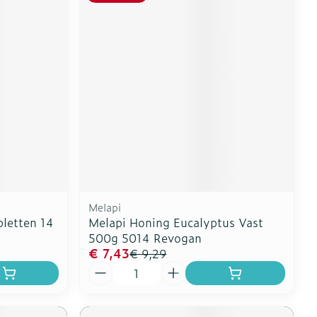
Melapi
bletten 14
Melapi Honing Eucalyptus Vast
500g 5014 Revogan
€ 7,43
€ 9,29
Aantal