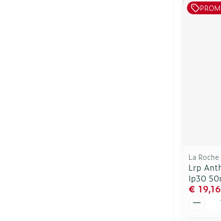
PROM
La Roche
Lrp Anth
Ip30 50
€ 19,16
Aantal