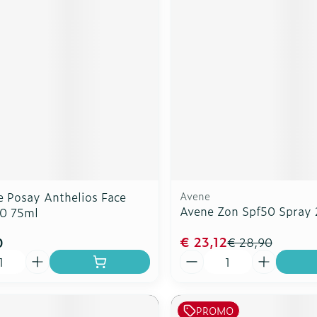
rging
Supplementen
Insectenw
n
Mondmaskers
middelen
nissen
d -
uid
id
e Posay Anthelios Face
Avene
Avene Zon Spf50 Spray
50 75ml
Zelfbruiner
Scheren
€ 23,12
0
€ 28,90
Aantal
PROMO