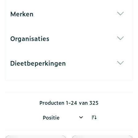
Merken
filter
Organisaties
filter
Dieetbeperkingen
filter
Producten
1
-
24
van
325
Sorteer op: