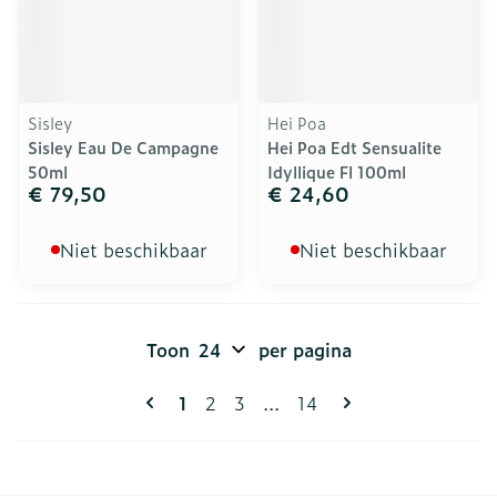
Sisley
Hei Poa
Sisley Eau De Campagne
Hei Poa Edt Sensualite
50ml
Idyllique Fl 100ml
€ 79,50
€ 24,60
Niet beschikbaar
Niet beschikbaar
Toon
per pagina
Pagina's
U lees momenteel pagina
Pagina
Pagina
Pagina
1
2
3
...
14