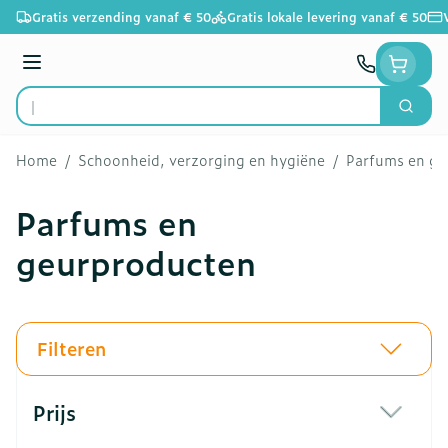
Ga naar de inhoud
Gratis verzending vanaf € 50
Gratis lokale levering vanaf € 50
Menu
Zoek
Product, merk, categorie...
Home
/
Schoonheid, verzorging en hygiëne
/
Parfums en ge
Parfums en
geurproducten
Filteren
Doorgaan naar productlijst
Prijs
filter