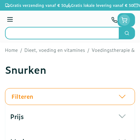
Ga naar de inhoud
Gratis verzending vanaf € 50
Gratis lokale levering vanaf € 50
Menu
Zoek
Product, merk, categorie...
Home
/
Dieet, voeding en vitamines
/
Voedingstherapie & we
Snurken
Filteren
Doorgaan naar productlijst
Prijs
filter