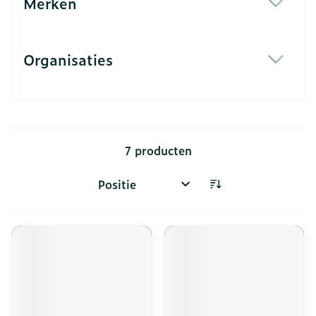
Merken
filter
Organisaties
filter
7
producten
Sorteer op: