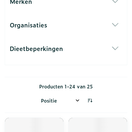
Merken
filter
Organisaties
filter
Dieetbeperkingen
filter
Producten
1
-
24
van
25
Sorteer op: