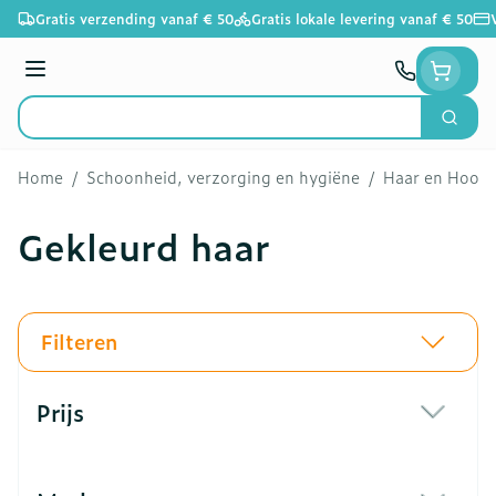
Ga naar de inhoud
Gratis verzending vanaf € 50
Gratis lokale levering vanaf € 50
Menu
Zoek
Product, merk, categorie...
Home
/
Schoonheid, verzorging en hygiëne
/
Haar en Hoofd
Gekleurd haar
Filteren
Doorgaan naar productlijst
Prijs
filter