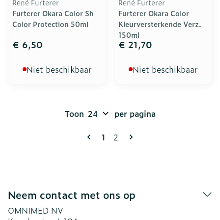
René Furterer
René Furterer
Furterer Okara Color Sh
Furterer Okara Color
Color Protection 50ml
Kleurversterkende Verz.
150ml
€ 6,50
€ 21,70
Niet beschikbaar
Niet beschikbaar
Toon
per pagina
Pagina's
U lees momenteel pagina
Pagina
1
2
Neem contact met ons op
OMNIMED NV