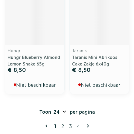
Hungr
Taranis
Hungr Blueberry Almond
Taranis Mini Abrikoos
Lemon Shake 65g
Cake Zakje 6x40g
€ 8,50
€ 8,50
Niet beschikbaar
Niet beschikbaar
Toon
per pagina
Pagina's
U lees momenteel pagina
Pagina
Pagina
Pagina
1
2
3
4