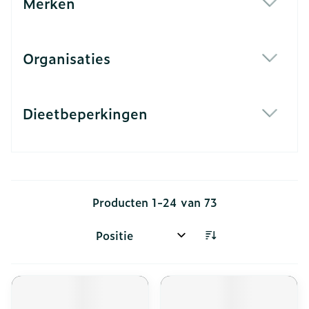
Merken
filter
Organisaties
filter
Dieetbeperkingen
filter
Producten
1
-
24
van
73
Sorteer op: