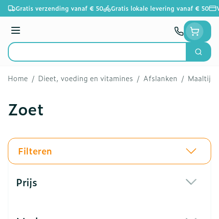
Ga naar de inhoud
Gratis verzending vanaf € 50
Gratis lokale levering vanaf € 50
Menu
Zoek
Product, merk, categorie...
Home
/
Dieet, voeding en vitamines
/
Afslanken
/
Maaltijd
Zoet
Filteren
Doorgaan naar productlijst
Prijs
filter