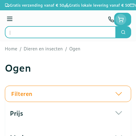
Ga naar de inhoud
Gratis verzending vanaf € 50
Gratis lokale levering vanaf € 50
Menu
Zoek
Product, merk, categorie...
Home
/
Dieren en insecten
/
Ogen
Ogen
Filteren
Doorgaan naar productlijst
Prijs
filter