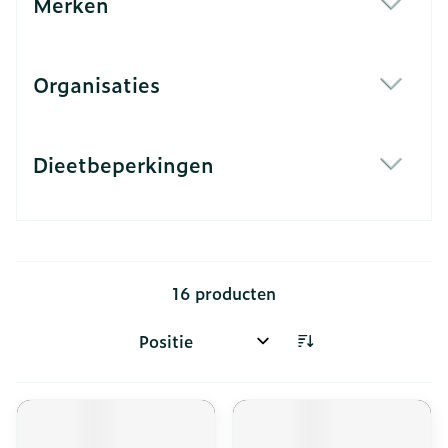
Merken
filter
Organisaties
filter
Dieetbeperkingen
filter
16
producten
Sorteer op: