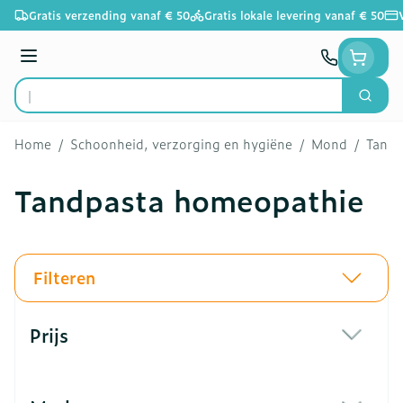
Ga naar de inhoud
Gratis verzending vanaf € 50
Gratis lokale levering vanaf € 50
Menu
Zoek
Product, merk, categorie...
Home
/
Schoonheid, verzorging en hygiëne
/
Mond
/
Tandp
Tandpasta homeopathie
Filteren
Doorgaan naar productlijst
Prijs
filter