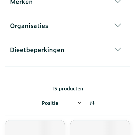
Merken
filter
Organisaties
filter
Dieetbeperkingen
filter
15
producten
Sorteer op: