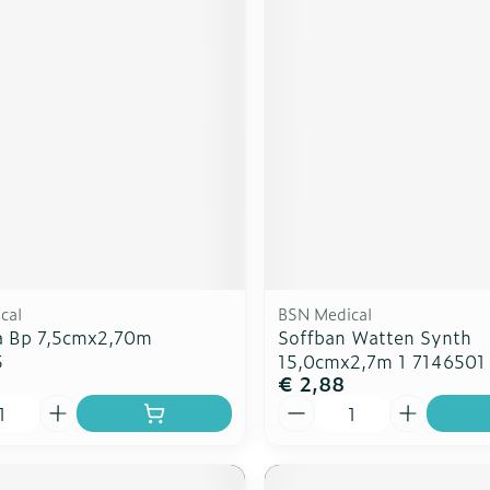
cal
BSN Medical
 Bp 7,5cmx2,70m
Soffban Watten Synth
5
15,0cmx2,7m 1 7146501
€ 2,88
Aantal