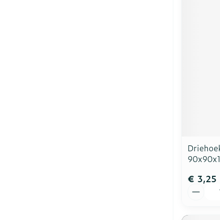
Driehoe
90x90x
€ 3,25
Aantal