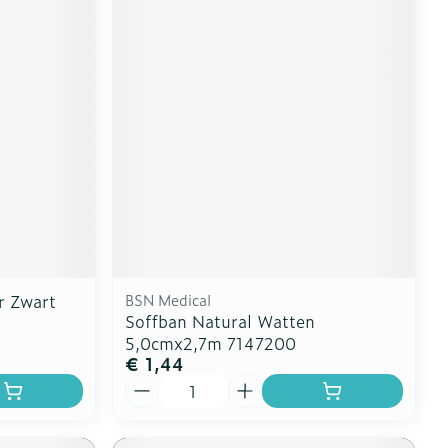
r Zwart
BSN Medical
Soffban Natural Watten
5,0cmx2,7m 7147200
€ 1,44
Aantal