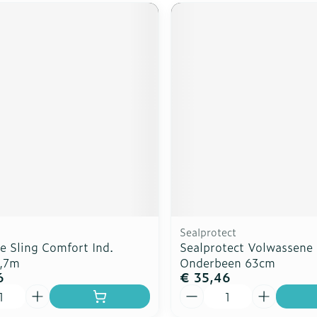
Sealprotect
e Sling Comfort Ind.
Sealprotect Volwassene
,7m
Onderbeen 63cm
6
€ 35,46
Aantal