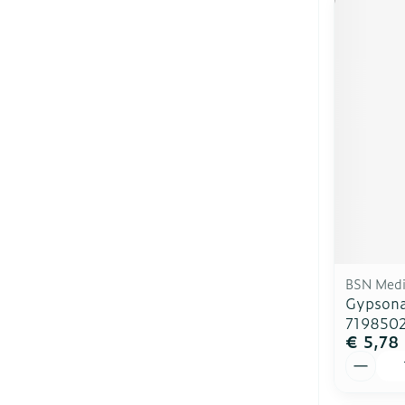
BSN Medi
Gypsona
719850
€ 5,78
Aantal