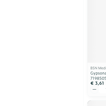
BSN Medi
Gypsona
719850
€ 3,61
Aantal