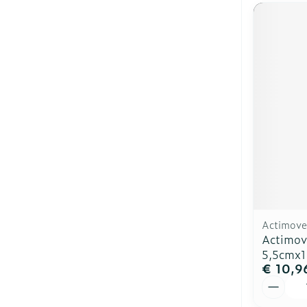
Actimove
Actimov
5,5cmx1
€ 10,9
Aantal