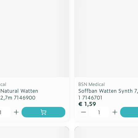
rging
Supplementen
Insectenw
n
Mondmaskers
middelen
nissen
d -
uid
id
cal
BSN Medical
 Natural Watten
Soffban Watten Synth 
x2,7m 7146900
1 7146701
€ 1,59
Zelfbruiner
Scheren
Aantal