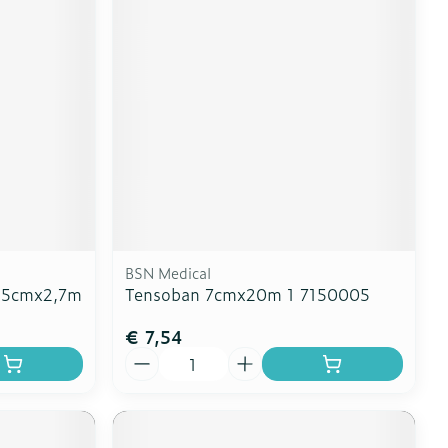
erende
Parfums en
geurproducten
BSN Medical
7,5cmx2,7m
Tensoban 7cmx20m 1 7150005
€ 7,54
CBD
Aantal