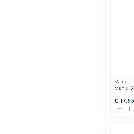
Manix
Manix S
€ 17,9
Aantal