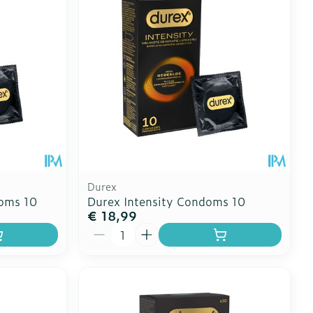
oet
geneesmiddelen
Toon meer
erende
Parfums en
geurproducten
Durex
doms 10
Durex Intensity Condoms 10
€ 18,99
Aantal
CBD