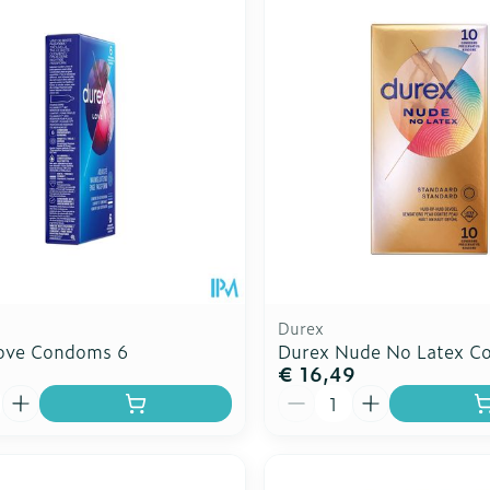
Durex
ove Condoms 6
Durex Nude No Latex C
€ 16,49
Aantal