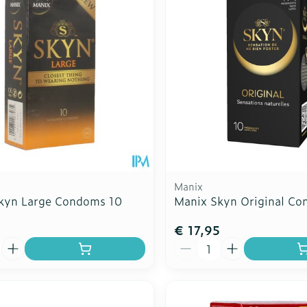
Manix
kyn Large Condoms 10
Manix Skyn Original Co
5
€ 17,95
Aantal