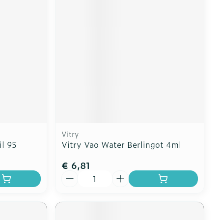
erende
Parfums en
geurproducten
Vitry
il 95
Vitry Vao Water Berlingot 4ml
€ 6,81
CBD
Aantal