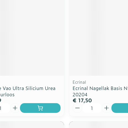
Ecrinal
 Vao Ultra Silicium Urea
Ecrinal Nagellak Basis N
eurloos
20204
9
€ 17,50
Aantal