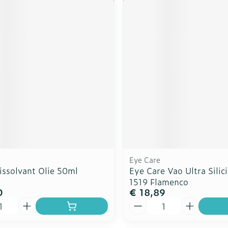
Eye Care
ssolvant Olie 50ml
Eye Care Vao Ultra Sili
1519 Flamenco
0
€ 18,89
Aantal