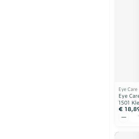
Eye Care
Eye Care
1501 Kl
€ 18,8
Aantal