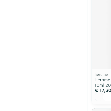
herome
Herome 
10ml 20
€ 17,3
Aantal