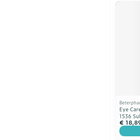
Beterpha
Eye Care
1536 Su
€ 18,8