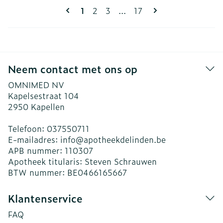
Pagina's
U lees momenteel pagina
Pagina
Pagina
Pagina
1
2
3
...
17
Neem contact met ons op
OMNIMED NV
Kapelsestraat 104
2950
Kapellen
Telefoon:
037550711
E-mailadres:
info@
apotheekdelinden.be
APB nummer:
110307
Apotheek titularis:
Steven Schrauwen
BTW nummer:
BE0466165667
Klantenservice
FAQ