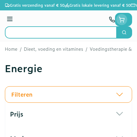
Ga naar de inhoud
Gratis verzending vanaf € 50
Gratis lokale levering vanaf € 50
Menu
Zoek
Product, merk, categorie...
Home
/
Dieet, voeding en vitamines
/
Voedingstherapie & we
Energie
Filteren
Doorgaan naar productlijst
Prijs
filter