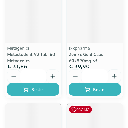
Metagenics
Ixxpharma
Metastudent V2 Tabl 60
Zenixx Gold Caps
Metagenics
60x890mg Nf
€ 31,86
€ 39,90
Aantal
Aantal
Bestel
Bestel
PROMO