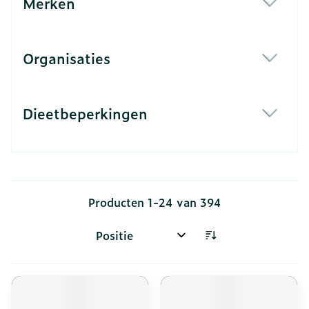
Merken
filter
Organisaties
filter
Dieetbeperkingen
filter
Producten
1
-
24
van
394
Sorteer op: