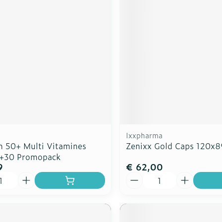
rging
Supplementen
Insectenw
n
Mondmaskers
middelen
nissen
d -
uid
id
Ixxpharma
m 50+ Multi Vitamines
Zenixx Gold Caps 120x
+30 Promopack
9
€ 62,00
Zelfbruiner
Scheren
Aantal