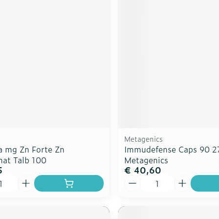
Metagenics
a mg Zn Forte Zn
Immudefense Caps 90 2
nat Talb 100
Metagenics
5
€ 40,60
Aantal