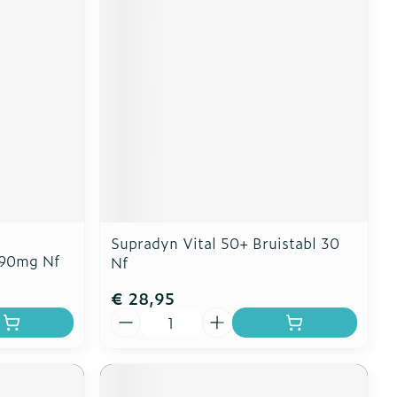
erende
Parfums en
geurproducten
Supradyn Vital 50+ Bruistabl 30
890mg Nf
Nf
€ 28,95
CBD
Aantal