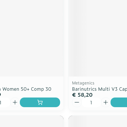
Metagenics
m Women 50+ Comp 30
Barinutrics Multi V3 Ca
9
€ 58,20
Aantal