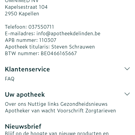
OMNIMED NV
Kapelsestraat 104
2950
Kapellen
Telefoon:
037550711
E-mailadres:
info@
apotheekdelinden.be
APB nummer:
110307
Apotheek titularis:
Steven Schrauwen
BTW nummer:
BE0466165667
Klantenservice
FAQ
Uw apotheek
Over ons
Nuttige links
Gezondheidsnieuws
Apotheker van wacht
Voorschrift
Zorgtarieven
Nieuwsbrief
Blijf op de hoogte van nieuwe producten en