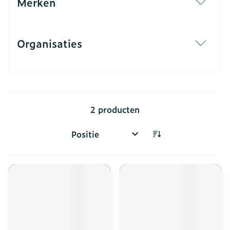
Merken
filter
Organisaties
filter
2
producten
Sorteer op: