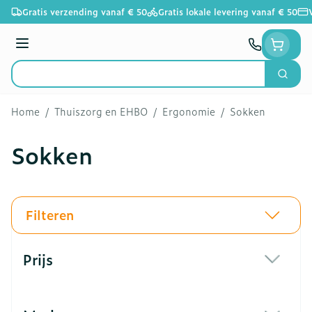
Ga naar de inhoud
Gratis verzending vanaf € 50
Gratis lokale levering vanaf € 50
Menu
Zoek
Product, merk, categorie...
Home
/
Thuiszorg en EHBO
/
Ergonomie
/
Sokken
Sokken
Filteren
Doorgaan naar productlijst
Prijs
filter