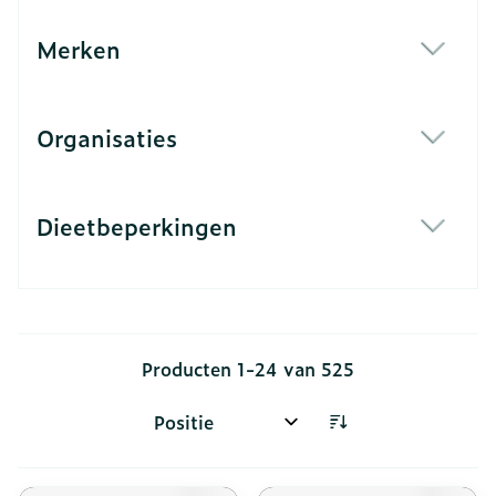
Merken
filter
Organisaties
filter
Dieetbeperkingen
filter
Producten
1
-
24
van
525
Sorteer op: