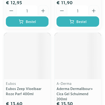
€ 12,95
€ 11,90
Aantal
Aantal
Bestel
Bestel
Eubos
A-Derma
Eubos Zeep Vloeibaar
Aderma Dermalibour+
Roze Parf 400ml
Cica Gel Schuimend
200ml
€ 13,60
€ 15,50