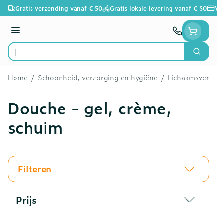
Ga naar de inhoud
Gratis verzending vanaf € 50
Gratis lokale levering vanaf € 50
Menu
Zoek
Product, merk, categorie...
Home
/
Schoonheid, verzorging en hygiëne
/
Lichaamsverzo
Douche - gel, crème,
schuim
Filteren
Doorgaan naar productlijst
Prijs
filter