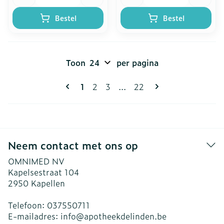
Bestel
Bestel
Toon
per pagina
Pagina's
U lees momenteel pagina
Pagina
Pagina
Pagina
1
2
3
...
22
Neem contact met ons op
OMNIMED NV
Kapelsestraat 104
2950
Kapellen
Telefoon:
037550711
E-mailadres:
info@
apotheekdelinden.be