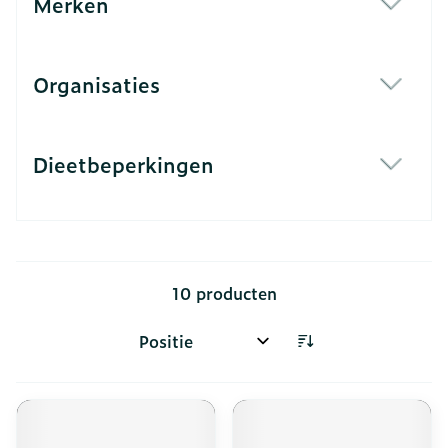
Merken
filter
Organisaties
filter
Dieetbeperkingen
filter
10
producten
Sorteer op: