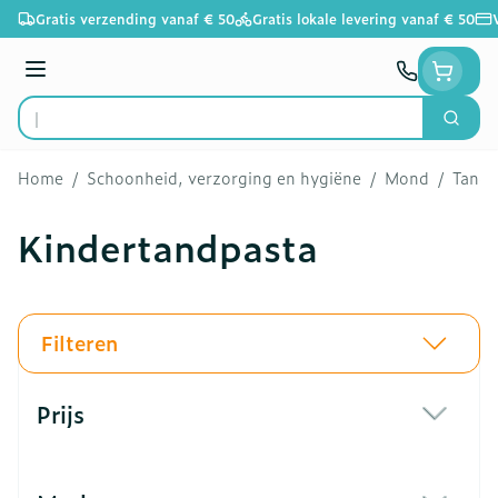
Ga naar de inhoud
Gratis verzending vanaf € 50
Gratis lokale levering vanaf € 50
Menu
Zoek
Product, merk, categorie...
Home
/
Schoonheid, verzorging en hygiëne
/
Mond
/
Tandp
Kindertandpasta
Filteren
Doorgaan naar productlijst
Prijs
filter