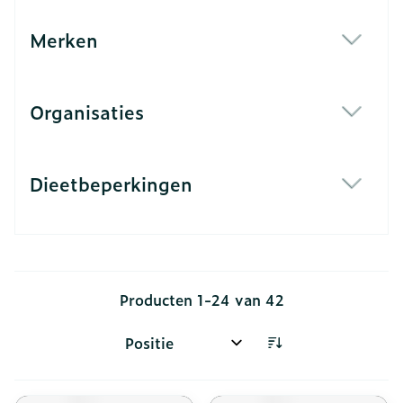
Merken
filter
Organisaties
filter
Dieetbeperkingen
filter
Producten
1
-
24
van
42
Sorteer op: