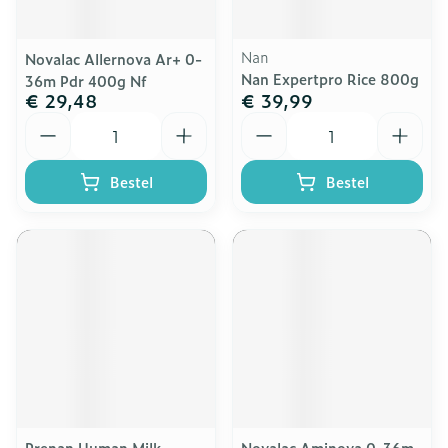
Nan
Novalac Allernova Ar+ 0-
Nan Expertpro Rice 800g
36m Pdr 400g Nf
€ 29,48
€ 39,99
Aantal
Aantal
Bestel
Bestel
Prenan Human Milk
Novalac Aminova 0-36m