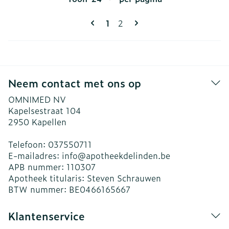
Pagina's
U lees momenteel pagina
Pagina
1
2
Neem contact met ons op
OMNIMED NV
Kapelsestraat 104
2950
Kapellen
Telefoon:
037550711
E-mailadres:
info@
apotheekdelinden.be
APB nummer:
110307
Apotheek titularis:
Steven Schrauwen
BTW nummer:
BE0466165667
Klantenservice