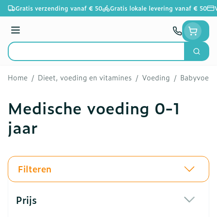
Ga naar de inhoud
Gratis verzending vanaf € 50
Gratis lokale levering vanaf € 50
Menu
Zoek
Product, merk, categorie...
Home
/
Dieet, voeding en vitamines
/
Voeding
/
Babyvoedi
Medische voeding 0-1
jaar
Filteren
Doorgaan naar productlijst
Prijs
filter