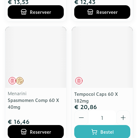
€ 13,53
€ 12,43
Reserveer
Reserveer
Geneesmiddel
Op voorschrift
Geneesmiddel
Menarini
Tempocol Caps 60 X
Spasmomen Comp 60 X
182mg
€ 20,86
40mg
Aantal
€ 16,46
Reserveer
Bestel