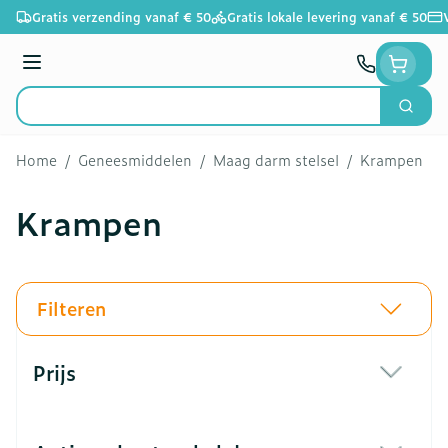
Ga naar de inhoud
Gratis verzending vanaf € 50
Gratis lokale levering vanaf € 50
Menu
Zoek
Product, merk, categorie...
Home
/
Geneesmiddelen
/
Maag darm stelsel
/
Krampen
Krampen
Filteren
Doorgaan naar productlijst
Prijs
filter