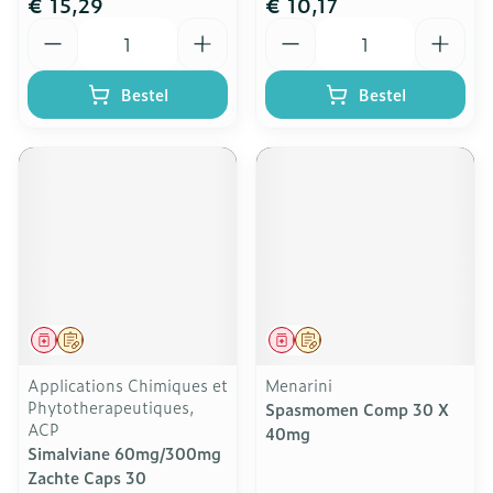
€ 15,29
€ 10,17
Aantal
Aantal
Bestel
Bestel
Geneesmiddel
Op voorschrift
Geneesmiddel
Op voorschrift
Applications Chimiques et
Menarini
Phytotherapeutiques,
Spasmomen Comp 30 X
ACP
40mg
Simalviane 60mg/300mg
Zachte Caps 30