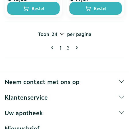
Bestel
Bestel
Toon
per pagina
Pagina's
U lees momenteel pagina
Pagina
1
2
Neem contact met ons op
Klantenservice
Uw apotheek
Nieuwsbrief