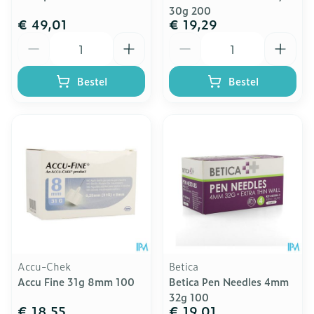
30g 200
€ 49,01
€ 19,29
Aantal
Aantal
Bestel
Bestel
Accu-Chek
Betica
Accu Fine 31g 8mm 100
Betica Pen Needles 4mm
32g 100
€ 18,55
€ 19,01