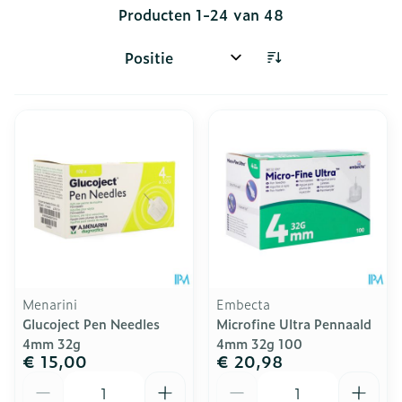
Producten
1
-
24
van
48
Sorteer op:
Menarini
Embecta
Glucoject Pen Needles
Microfine Ultra Pennaald
4mm 32g
4mm 32g 100
€ 15,00
€ 20,98
Aantal
Aantal