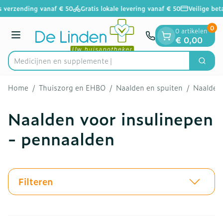
Dia 1 van 1
Ga naar de inhoud
 verzending vanaf € 50
Gratis lokale levering vanaf € 50
Veilige beta
0
0 artikelen
Menu
€ 0,00
Medici
Zoek
Product, merk, categorie...
Home
/
Thuiszorg en EHBO
/
Naalden en spuiten
/
Naalden 
Naalden voor insulinepen
- pennaalden
Filteren