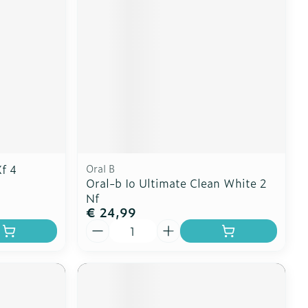
Xf 4
Oral B
Oral-b Io Ultimate Clean White 2
Nf
€ 24,99
Aantal