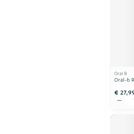
Oral B
Oral-b R
€ 27,9
Aantal