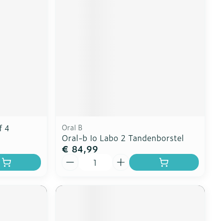
f 4
Oral B
Oral-b Io Labo 2 Tandenborstel
€ 84,99
Aantal