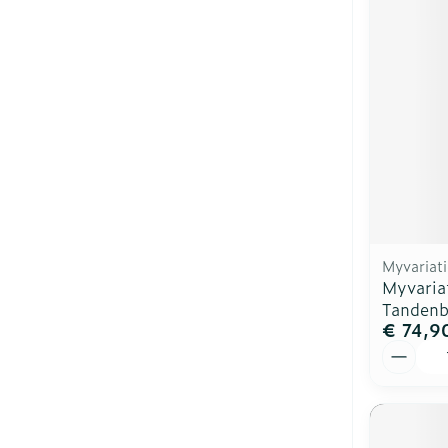
Myvariat
Myvariat
Tandenb
€ 74,9
Aantal