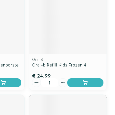
erende
Parfums en
geurproducten
Oral B
denborstel
Oral-b Refill Kids Frozen 4
€ 24,99
Aantal
CBD