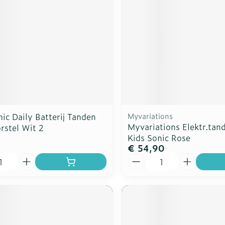
rging
Supplementen
Insectenw
n
Mondmaskers
middelen
nissen
d -
uid
id
ic Daily Batterij Tanden
Myvariations
Myvariations Elektr.tan
rstel Wit 2
Kids Sonic Rose
€ 54,90
Aantal
Zelfbruiner
Scheren