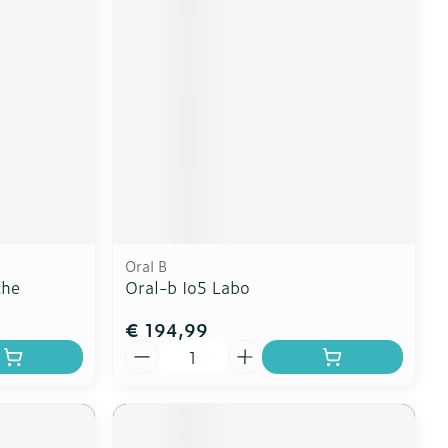
Oral B
che
Oral-b Io5 Labo
€ 194,99
Aantal