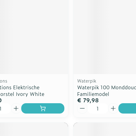
ions
Waterpik
ions Elektrische
Waterpik 100 Monddou
orstel Ivory White
Familiemodel
0
€ 79,98
Aantal