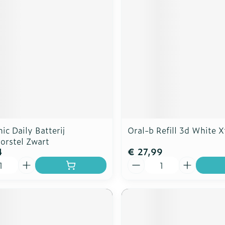
c Daily Batterij
Oral-b Refill 3d White X
orstel Zwart
4
€ 27,99
Aantal