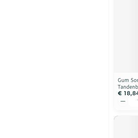
Gum Soni
Tandenb
€ 18,8
Aantal