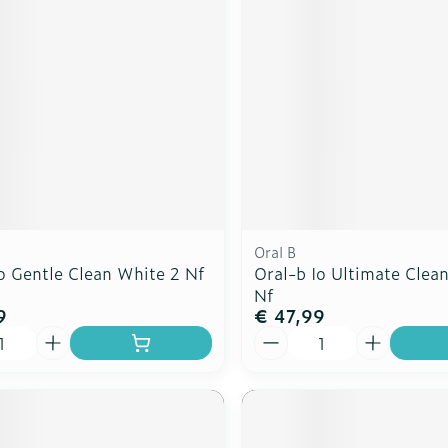
Oral B
o Gentle Clean White 2 Nf
Oral-b Io Ultimate Clean
Nf
9
€ 47,99
Aantal