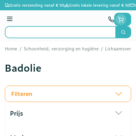
Ga naar de inhoud
Gratis verzending vanaf € 50
Gratis lokale levering vanaf € 50
Menu
Zoek
Product, merk, categorie...
Home
/
Schoonheid, verzorging en hygiëne
/
Lichaamsverzo
Badolie
Filteren
Doorgaan naar productlijst
Prijs
filter