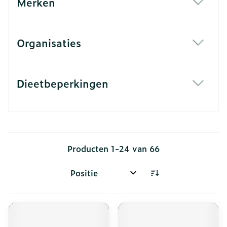
Merken
filter
Organisaties
filter
Dieetbeperkingen
filter
Producten
1
-
24
van
66
Sorteer op: