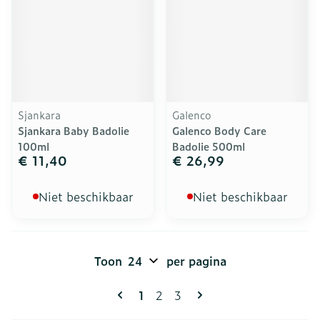
Sjankara
Galenco
Sjankara Baby Badolie
Galenco Body Care
100ml
Badolie 500ml
€ 11,40
€ 26,99
Niet beschikbaar
Niet beschikbaar
Toon
per pagina
Pagina's
U lees momenteel pagina
Pagina
Pagina
1
2
3