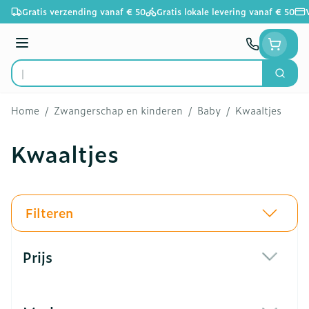
Ga naar de inhoud
Gratis verzending vanaf € 50
Gratis lokale levering vanaf € 50
Menu
Zoek
Product, merk, categorie...
Home
/
Zwangerschap en kinderen
/
Baby
/
Kwaaltjes
Kwaaltjes
Filteren
Doorgaan naar productlijst
Prijs
filter