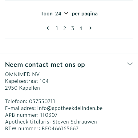
Toon
per pagina
Pagina's
U lees momenteel pagina
Pagina
Pagina
Pagina
1
2
3
4
Neem contact met ons op
OMNIMED NV
Kapelsestraat 104
2950
Kapellen
Telefoon:
037550711
E-mailadres:
info@
apotheekdelinden.be
APB nummer:
110307
Apotheek titularis:
Steven Schrauwen
BTW nummer:
BE0466165667