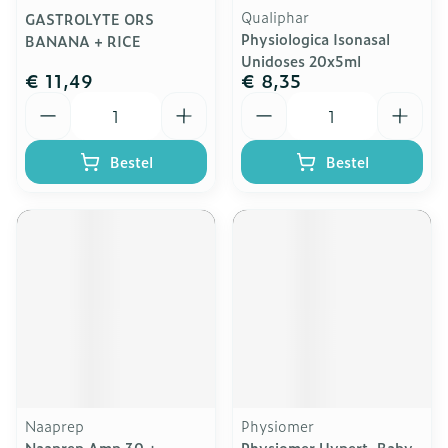
Qualiphar
GASTROLYTE ORS
Physiologica Isonasal
BANANA + RICE
Unidoses 20x5ml
€ 11,49
€ 8,35
Aantal
Aantal
Bestel
Bestel
Naaprep
Physiomer
Naaprep Amp 30 +
Physiomer Hypert. Baby