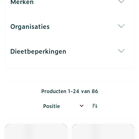
Merken
filter
Organisaties
filter
Dieetbeperkingen
filter
Producten
1
-
24
van
86
Sorteer op: