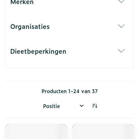
Merken
filter
Organisaties
filter
Dieetbeperkingen
filter
Producten
1
-
24
van
37
Sorteer op: