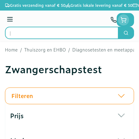
Ga naar de inhoud
Gratis verzending vanaf € 50
Gratis lokale levering vanaf € 50
Menu
Zoek
Product, merk, categorie...
Home
/
Thuiszorg en EHBO
/
Diagnosetesten en meetappar
Zwangerschapstest
Filteren
Doorgaan naar productlijst
Prijs
filter