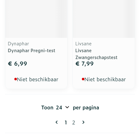
Dynaphar
Livsane
Dynaphar Pregni-test
Livsane
Zwangerschapstest
€ 6,99
€ 7,99
Niet beschikbaar
Niet beschikbaar
Toon
per pagina
Pagina's
U lees momenteel pagina
Pagina
1
2