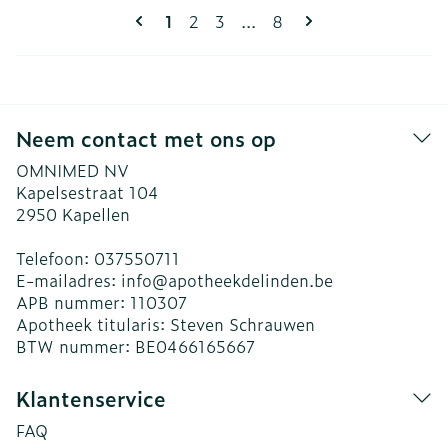
Pagina's
U lees momenteel pagina
Pagina
Pagina
Pagina
1
2
3
...
8
Neem contact met ons op
OMNIMED NV
Kapelsestraat 104
2950
Kapellen
Telefoon:
037550711
E-mailadres:
info@
apotheekdelinden.be
APB nummer:
110307
Apotheek titularis:
Steven Schrauwen
BTW nummer:
BE0466165667
Klantenservice
FAQ