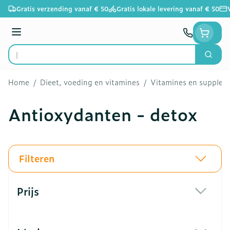
Ga naar de inhoud
Gratis verzending vanaf € 50
Gratis lokale levering vanaf € 50
Menu
Zoek
Product, merk, categorie...
Home
/
Dieet, voeding en vitamines
/
Vitamines en supple
Antioxydanten - detox
Filteren
Doorgaan naar productlijst
Prijs
filter