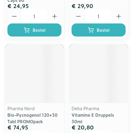
€ 24,95
€ 29,90
Aantal
Aantal
Bestel
Bestel
Pharma Nord
Deba Pharma
Bio-Pycnogenol 120+30
Vitamine E Druppels
Tabl PROMOpack
30ml
€ 74,95
€ 20,80