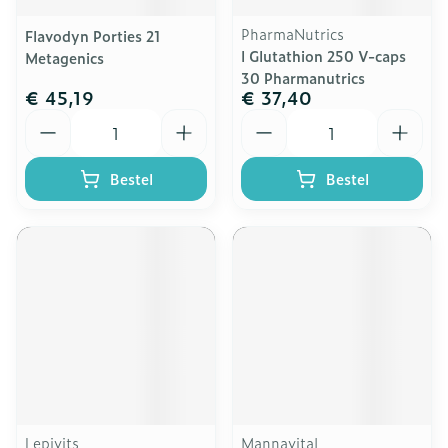
PharmaNutrics
Flavodyn Porties 21
l Glutathion 250 V-caps
Metagenics
30 Pharmanutrics
€ 45,19
€ 37,40
Aantal
Aantal
Bestel
Bestel
Lepivits
Mannavital