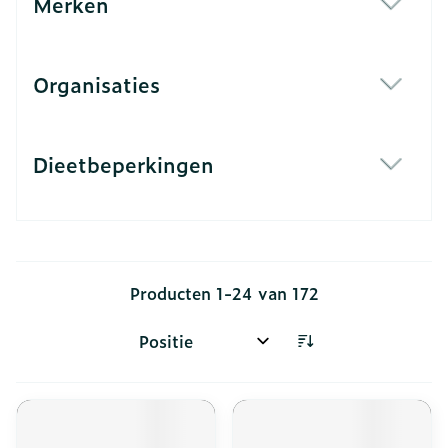
Merken
filter
Organisaties
filter
Dieetbeperkingen
filter
Producten
1
-
24
van
172
Sorteer op: