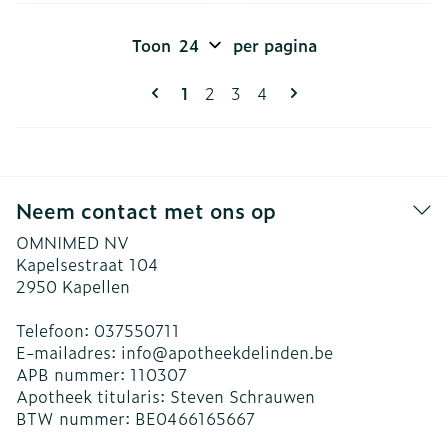
Toon
per pagina
Pagina's
U lees momenteel pagina
Pagina
Pagina
Pagina
1
2
3
4
Neem contact met ons op
OMNIMED NV
Kapelsestraat 104
2950
Kapellen
Telefoon:
037550711
E-mailadres:
info@
apotheekdelinden.be
APB nummer:
110307
Apotheek titularis:
Steven Schrauwen
BTW nummer:
BE0466165667