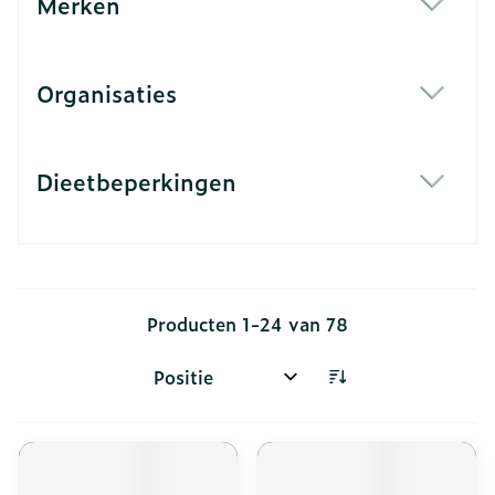
Merken
filter
Organisaties
filter
Dieetbeperkingen
filter
Producten
1
-
24
van
78
Sorteer op: