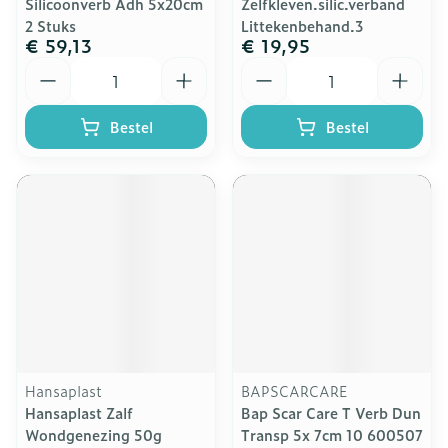
Silicoonverb Adh 5x20cm
Zelfkleven.silic.verband
2 Stuks
Littekenbehand.3
€ 59,13
€ 19,95
Aantal
Aantal
Bestel
Bestel
Hansaplast
BAPSCARCARE
Hansaplast Zalf
Bap Scar Care T Verb Dun
Wondgenezing 50g
Transp 5x 7cm 10 600507