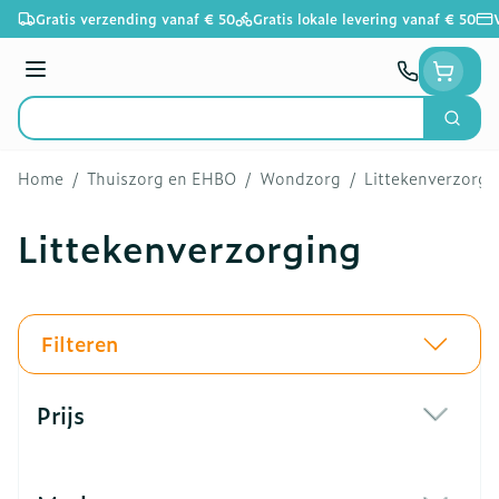
Ga naar de inhoud
Gratis verzending vanaf € 50
Gratis lokale levering vanaf € 50
Menu
Zoek
Product, merk, categorie...
Home
/
Thuiszorg en EHBO
/
Wondzorg
/
Littekenverzorgi
Littekenverzorging
Filteren
Doorgaan naar productlijst
Prijs
filter