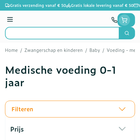
Ga naar de inhoud
Gratis verzending vanaf € 50
Gratis lokale levering vanaf € 50
Menu
Zoek
Product, merk, categorie...
Home
/
Zwangerschap en kinderen
/
Baby
/
Voeding - melk
Medische voeding 0-1
jaar
Filteren
Doorgaan naar productlijst
Prijs
filter