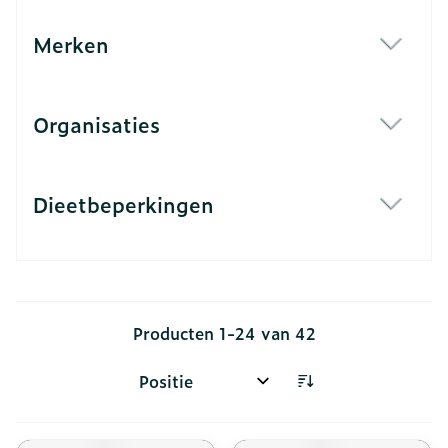
Merken
filter
Organisaties
filter
Dieetbeperkingen
filter
Producten
1
-
24
van
42
Sorteer op: