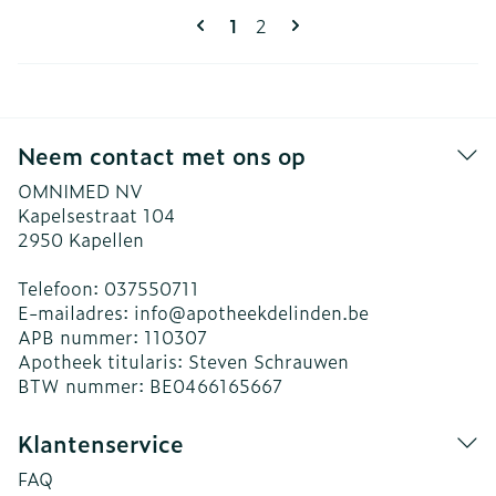
Pagina's
U lees momenteel pagina
Pagina
1
2
Neem contact met ons op
OMNIMED NV
Kapelsestraat 104
2950
Kapellen
Telefoon:
037550711
E-mailadres:
info@
apotheekdelinden.be
APB nummer:
110307
Apotheek titularis:
Steven Schrauwen
BTW nummer:
BE0466165667
Klantenservice
FAQ