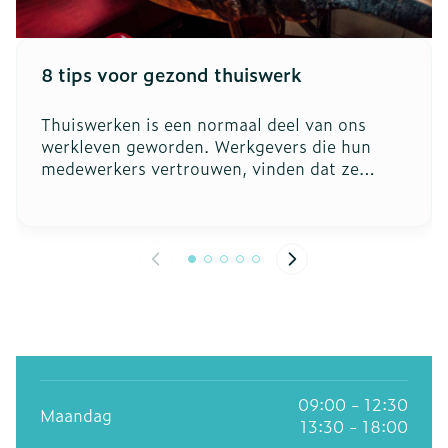
8 tips voor gezond thuiswerk
Thuiswerken is een normaal deel van ons
werkleven geworden. Werkgevers die hun
medewerkers vertrouwen, vinden dat ze
bepaalde taken evengoed van thuis uit
kunnen uitvoeren. Niet iedereen hoeft nog
elke dag te pendelen naar kantoor. Wij geven
enkele tips om thuiswerk op een gezonde
manier aan te pakken.
09:00 - 12:30
Maandag
13:30 - 18:00