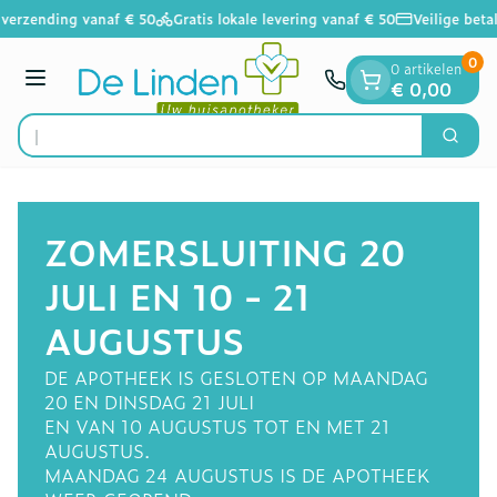
Dia 1 van 1
Ga naar de inhoud
verzending vanaf € 50
Gratis lokale levering vanaf € 50
Veilige betal
0
0 artikelen
Menu
€ 0,00
Vind sne
Zoek
Product, merk, categorie...
ZOMERSLUITING 20
JULI EN 10 - 21
AUGUSTUS
DE APOTHEEK IS GESLOTEN OP MAANDAG
20 EN DINSDAG 21 JULI
EN VAN 10 AUGUSTUS TOT EN MET 21
AUGUSTUS.
MAANDAG 24 AUGUSTUS IS DE APOTHEEK