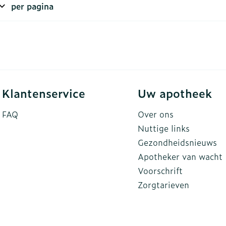
per pagina
rging
Supplementen
Insectenw
n
Mondmaskers
middelen
nissen
d -
uid
Klantenservice
Uw apotheek
id
FAQ
Over ons
Nuttige links
Gezondheidsnieuws
Apotheker van wacht
Voorschrift
Zelfbruiner
Scheren
Zorgtarieven