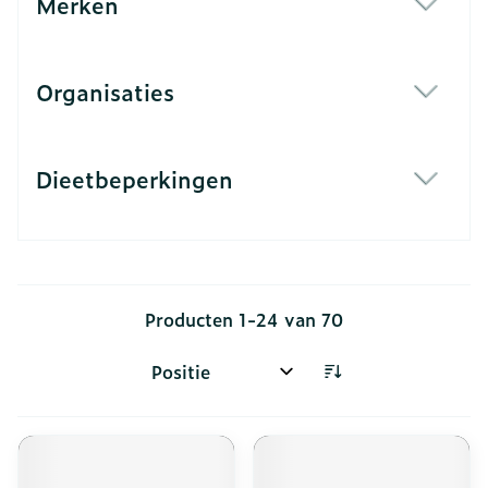
Merken
filter
Organisaties
filter
Dieetbeperkingen
filter
Producten
1
-
24
van
70
Sorteer op: