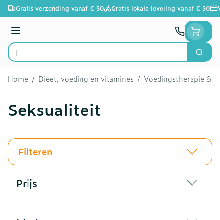
Ga naar de inhoud
Gratis verzending vanaf € 50
Gratis lokale levering vanaf € 50
Menu
Zoek
Product, merk, categorie...
Home
/
Dieet, voeding en vitamines
/
Voedingstherapie & we
Seksualiteit
Filteren
Doorgaan naar productlijst
Prijs
filter