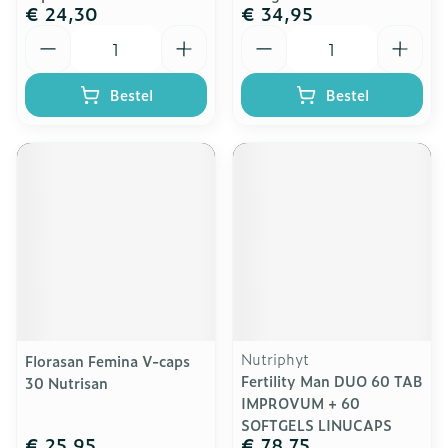
€ 24,30
€ 34,95
Aantal
Aantal
Bestel
Bestel
Nutriphyt
Florasan Femina V-caps
Fertility Man DUO 60 TAB
30 Nutrisan
IMPROVUM + 60
SOFTGELS LINUCAPS
€ 25,95
€ 78,75