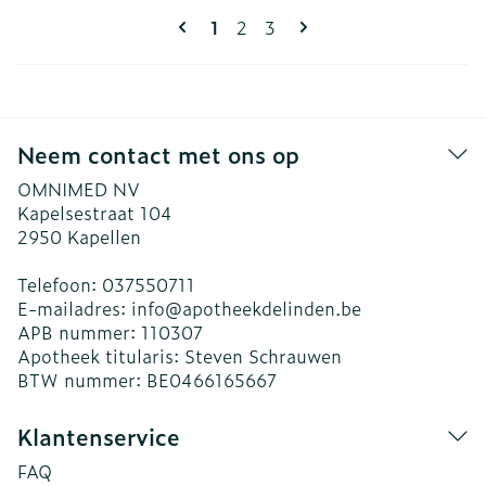
Pagina's
U lees momenteel pagina
Pagina
Pagina
1
2
3
Neem contact met ons op
OMNIMED NV
Kapelsestraat 104
2950
Kapellen
Telefoon:
037550711
E-mailadres:
info@
apotheekdelinden.be
APB nummer:
110307
Apotheek titularis:
Steven Schrauwen
BTW nummer:
BE0466165667
Klantenservice
FAQ