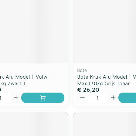
rging
Supplementen
Insectenw
n
Mondmaskers
middelen
nissen
d -
uid
id
Bota
uk Alu Model 1 Volw
Bota Kruk Alu Model 1 
kg Zwart 1
Max.130kg Grijs 1paar
0
€ 26,20
Aantal
Zelfbruiner
Scheren