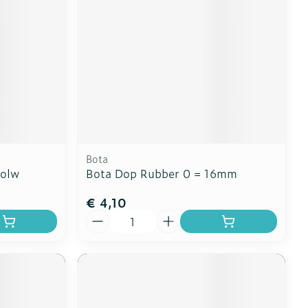
erende
Parfums en
geurproducten
Bota
Volw
Bota Dop Rubber 0 = 16mm
€ 4,10
Aantal
CBD