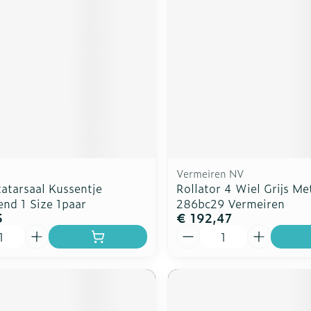
Vermeiren NV
atarsaal Kussentje
Rollator 4 Wiel Grijs Met
end 1 Size 1paar
286bc29 Vermeiren
5
€ 192,47
Aantal