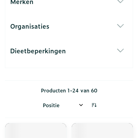
Merken
filter
Organisaties
filter
Dieetbeperkingen
filter
Producten
1
-
24
van
60
Sorteer op: