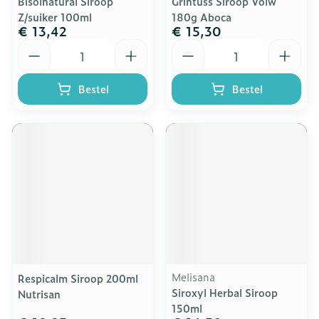
Bisolnatural Siroop
Grintuss Siroop Volw
Z/suiker 100ml
180g Aboca
€ 13,42
€ 15,30
Aantal
Aantal
Bestel
Bestel
Melisana
Respicalm Siroop 200ml
Siroxyl Herbal Siroop
Nutrisan
150ml