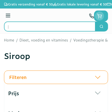
Ga naar de inhoud
Gratis verzending vanaf € 50
Gratis lokale levering vanaf € 50
Menu
Zoek
Product, merk, categorie...
Home
/
Dieet, voeding en vitamines
/
Voedingstherapie & we
Siroop
Filteren
Doorgaan naar productlijst
Prijs
filter