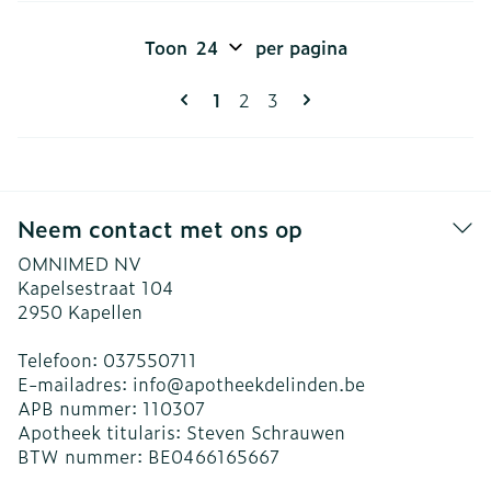
Toon
per pagina
Pagina's
U lees momenteel pagina
Pagina
Pagina
1
2
3
Neem contact met ons op
OMNIMED NV
Kapelsestraat 104
2950
Kapellen
Telefoon:
037550711
E-mailadres:
info@
apotheekdelinden.be
APB nummer:
110307
Apotheek titularis:
Steven Schrauwen
BTW nummer:
BE0466165667