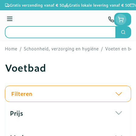
Ga naar de inhoud
Gratis verzending vanaf € 50
Gratis lokale levering vanaf € 50
Menu
Zoek
Product, merk, categorie...
Home
/
Schoonheid, verzorging en hygiëne
/
Voeten en be
Voetbad
Filteren
Doorgaan naar productlijst
Prijs
filter