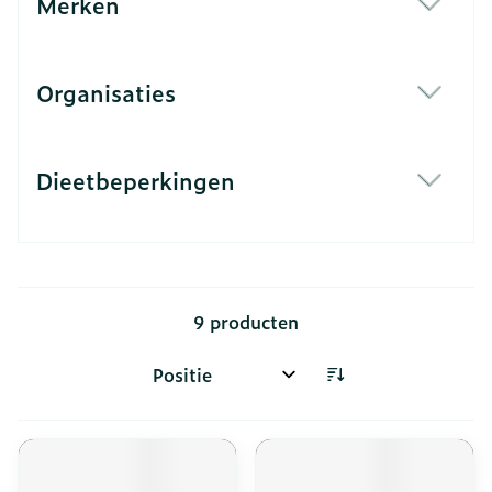
Merken
filter
Organisaties
filter
Dieetbeperkingen
filter
9
producten
Sorteer op: