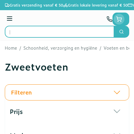
Ga naar de inhoud
Gratis verzending vanaf € 50
Gratis lokale levering vanaf € 50
Menu
Zoek
Product, merk, categorie...
Home
/
Schoonheid, verzorging en hygiëne
/
Voeten en be
Zweetvoeten
Filteren
Doorgaan naar productlijst
Prijs
filter