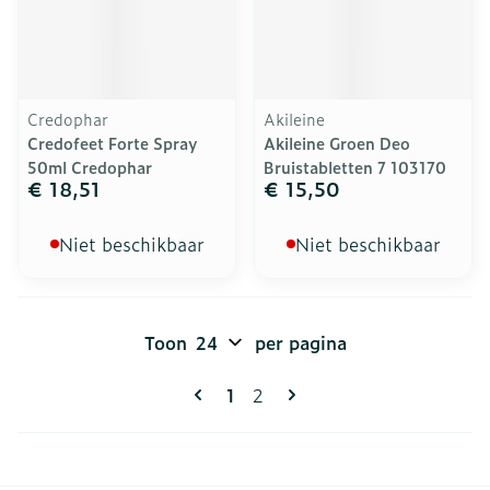
Credophar
Akileine
Credofeet Forte Spray
Akileine Groen Deo
50ml Credophar
Bruistabletten 7 103170
€ 18,51
€ 15,50
Niet beschikbaar
Niet beschikbaar
Toon
per pagina
Pagina's
U lees momenteel pagina
Pagina
1
2