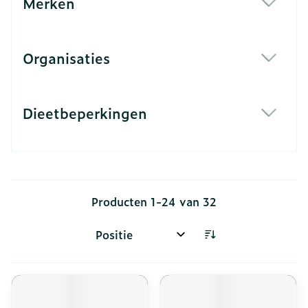
Merken
filter
Organisaties
filter
Dieetbeperkingen
filter
Producten
1
-
24
van
32
Sorteer op: