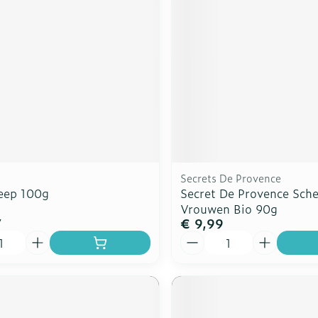
rging
Supplementen
Insectenw
n
Mondmaskers
middelen
nissen
d -
uid
id
Secrets De Provence
eep 100g
Secret De Provence Sch
Vrouwen Bio 90g
7
€ 9,99
Aantal
Zelfbruiner
Scheren