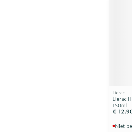
Lierac
Lierac 
150ml
€ 12,9
Niet b