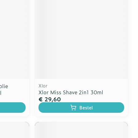
lie
Xlor
Xlor Miss Shave 2in1 30ml
l
€ 29,60
Bestel