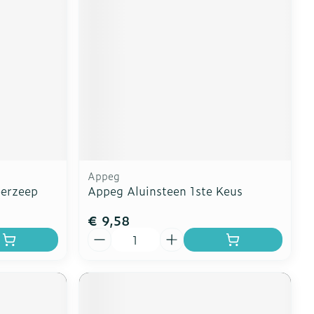
erende
Parfums en
geurproducten
Appeg
eerzeep
Appeg Aluinsteen 1ste Keus
€ 9,58
Aantal
CBD