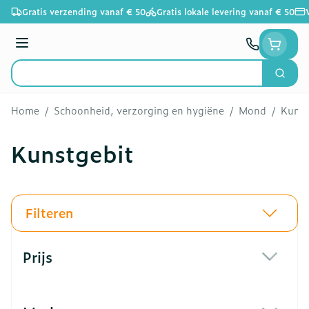
Ga naar de inhoud
Gratis verzending vanaf € 50
Gratis lokale levering vanaf € 50
Menu
Zoek
Product, merk, categorie...
Home
/
Schoonheid, verzorging en hygiëne
/
Mond
/
Kunst
Kunstgebit
Filteren
Doorgaan naar productlijst
Prijs
filter