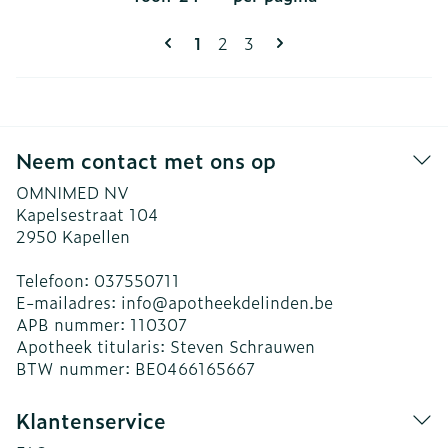
Pagina's
U lees momenteel pagina
Pagina
Pagina
1
2
3
Neem contact met ons op
OMNIMED NV
Kapelsestraat 104
2950
Kapellen
Telefoon:
037550711
E-mailadres:
info@
apotheekdelinden.be
APB nummer:
110307
Apotheek titularis:
Steven Schrauwen
BTW nummer:
BE0466165667
Klantenservice