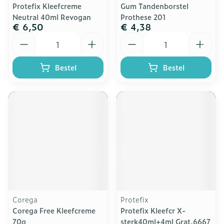
Protefix Kleefcreme
Gum Tandenborstel
Neutral 40ml Revogan
Prothese 201
€ 6,50
€ 4,38
Aantal
Aantal
Bestel
Bestel
Corega
Protefix
Corega Free Kleefcreme
Protefix Kleefcr X-
70g
sterk40ml+4ml Grat.6667