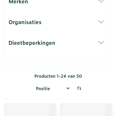
Merken
filter
Organisaties
filter
Dieetbeperkingen
filter
Producten
1
-
24
van
50
Sorteer op: