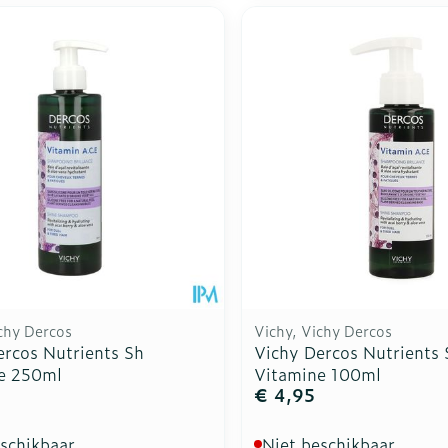
chy Dercos
Vichy, Vichy Dercos
ercos Nutrients Sh
Vichy Dercos Nutrients 
e 250ml
Vitamine 100ml
5
€ 4,95
eschikbaar
Niet beschikbaar