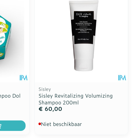
oet
geneesmiddelen
Toon meer
erende
Parfums en
geurproducten
Sisley
mpoo Dol
Sisley Revitalizing Volumizing
Shampoo 200ml
€ 60,00
CBD
Niet beschikbaar