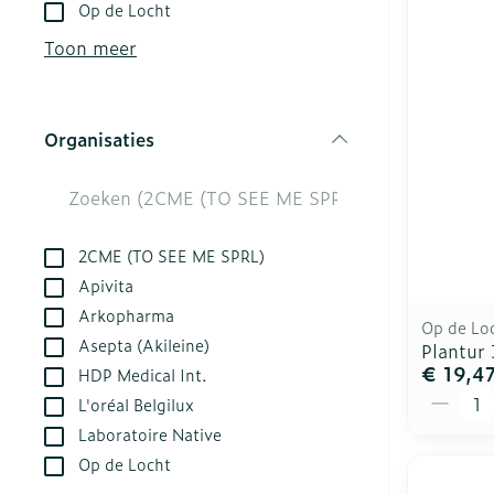
Aerosol toest
Droge voeten,
Tabletten
Op de Locht
kloven
Aerosol acces
Creme, gel en
Toon meer
Blaren
Zuurstof
Eelt
Ademhalingsst
Organisaties
Eksteroog - l
filter
Toon meer
Spieren en ge
2CME (TO SEE ME SPRL)
Specifiek vo
Naalden en sp
Apivita
Arkopharma
Infecties
Lichaamsverz
Spuiten
Op de Lo
Asepta (Akileine)
Plantur
Deodorant
Oplossing voor
€ 19,4
HDP Medical Int.
Gezichtsverzo
Naalden
Aantal
Luizen
L'oréal Belgilux
Naalden voor 
Laboratoire Native
- pennaalden
Op de Locht
Diagnostica