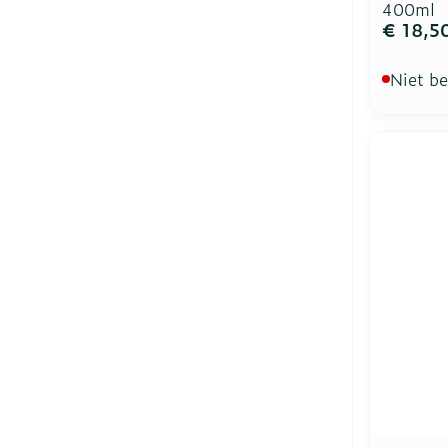
400ml
€ 18,5
Niet b