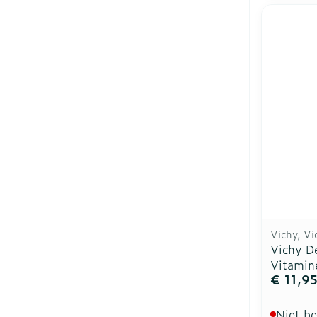
Vichy, Vi
Vichy D
Vitamin
€ 11,9
Niet b