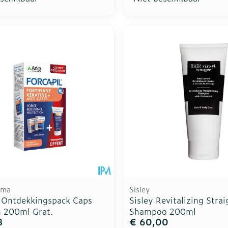
rma
Sisley
l Ontdekkingspack Caps
Sisley Revitalizing Stra
 200ml Grat.
Shampoo 200ml
8
€ 60,00