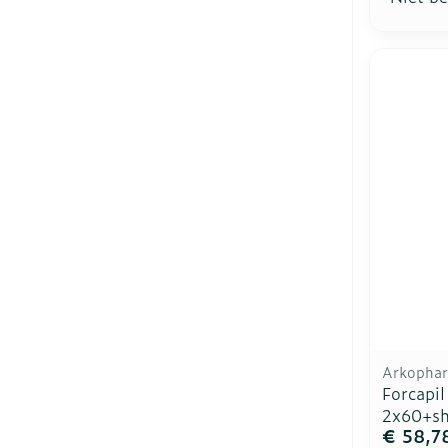
Arkopha
Forcapi
2x60+sh
€ 58,7