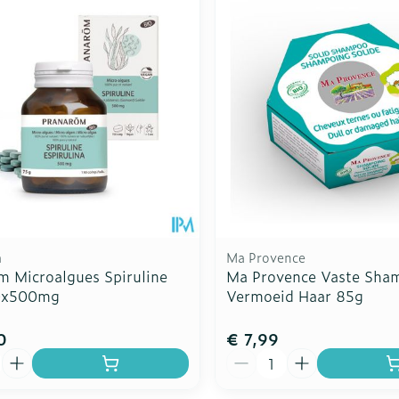
Toon meer
Enkel en v
Toon meer
Toon meer
rging
Supplementen
Insectenw
n
Mondmaskers
middelen
nissen
d -
uid
id
m
Ma Provence
m Microalgues Spiruline
Ma Provence Vaste Sha
50x500mg
Vermoeid Haar 85g
0
€ 7,99
Zelfbruiner
Scheren
Aantal