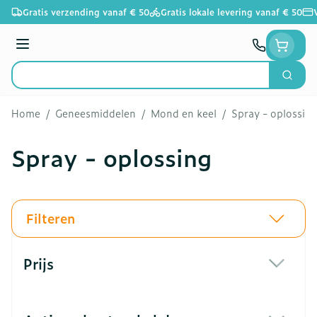
Ga naar de inhoud
Gratis verzending vanaf € 50
Gratis lokale levering vanaf € 50
Menu
Zoek
Product, merk, categorie...
Home
/
Geneesmiddelen
/
Mond en keel
/
Spray - oplossin
Spray - oplossing
Filteren
Doorgaan naar productlijst
Prijs
filter