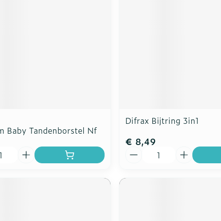
Difrax Bijtring 3in1
m Baby Tandenborstel Nf
€ 8,49
Aantal