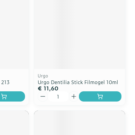
erende
Parfums en
geurproducten
Urgo
 213
Urgo Dentilia Stick Filmogel 10ml
€ 11,60
Aantal
CBD