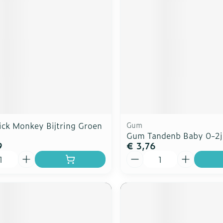
rging
Supplementen
Insectenw
n
Mondmaskers
middelen
nissen
d -
uid
id
ick Monkey Bijtring Groen
Gum
Gum Tandenb Baby 0-2j
9
€ 3,76
Aantal
Zelfbruiner
Scheren