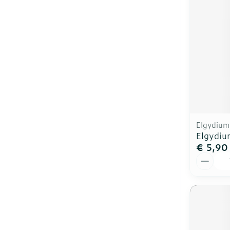
Elgydium
Elgydiu
€ 5,90
Aantal