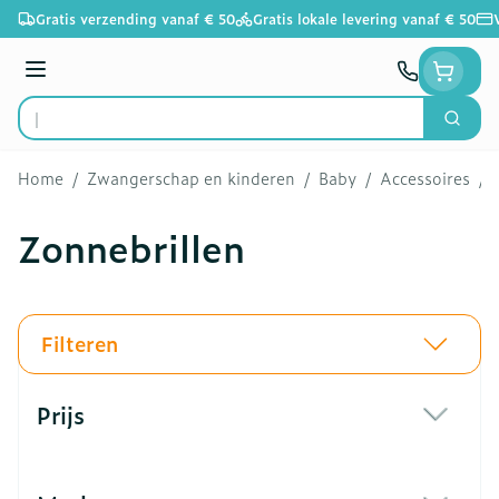
Ga naar de inhoud
Gratis verzending vanaf € 50
Gratis lokale levering vanaf € 50
Menu
Zoek
Product, merk, categorie...
Home
/
Zwangerschap en kinderen
/
Baby
/
Accessoires
/
Zonnebrillen
Filteren
Doorgaan naar productlijst
Prijs
filter