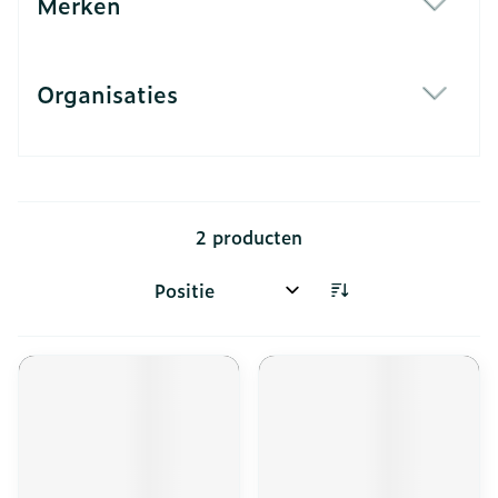
Merken
filter
Organisaties
filter
2
producten
Sorteer op: