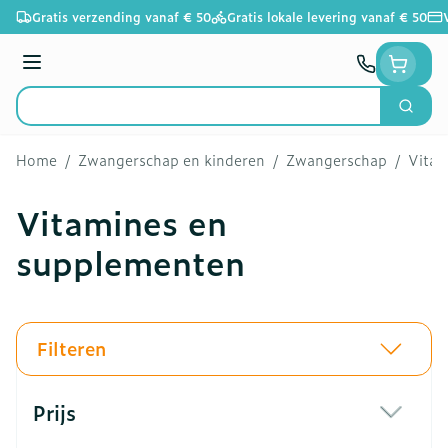
Ga naar de inhoud
Gratis verzending vanaf € 50
Gratis lokale levering vanaf € 50
Menu
Zoek
Product, merk, categorie...
Home
/
Zwangerschap en kinderen
/
Zwangerschap
/
Vitam
Vitamines en
supplementen
Filteren
Doorgaan naar productlijst
Prijs
filter