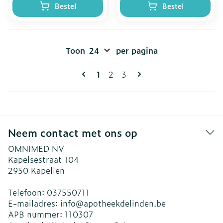
Bestel
Bestel
Toon
per pagina
Pagina's
U lees momenteel pagina
Pagina
Pagina
1
2
3
Neem contact met ons op
OMNIMED NV
Kapelsestraat 104
2950
Kapellen
Telefoon:
037550711
E-mailadres:
info@
apotheekdelinden.be
APB nummer:
110307