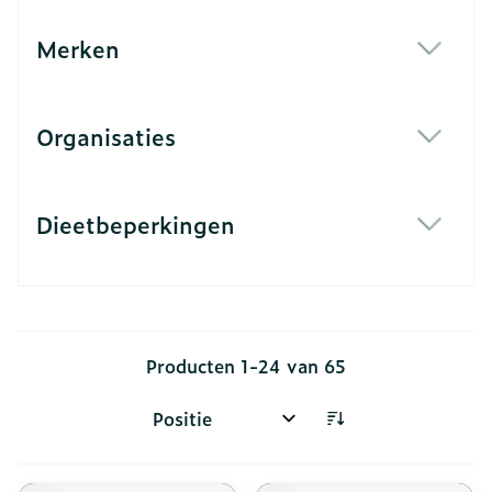
Merken
filter
Organisaties
filter
Dieetbeperkingen
filter
Producten
1
-
24
van
65
Sorteer op: