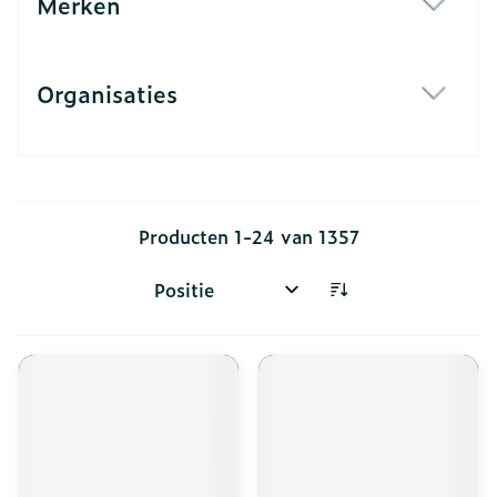
Merken
filter
Organisaties
filter
Producten
1
-
24
van
1357
Sorteer op: