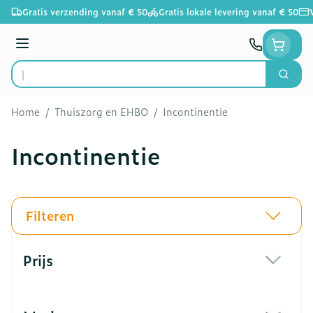
Ga naar de inhoud
Gratis verzending vanaf € 50
Gratis lokale levering vanaf € 50
Menu
Zoek
Product, merk, categorie...
Home
/
Thuiszorg en EHBO
/
Incontinentie
Incontinentie
Filteren
Doorgaan naar productlijst
Prijs
filter