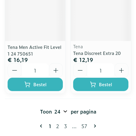
Tena
Tena Men Active Fit Level
Tena Discreet Extra 20
1 24 750651
€ 16,19
€ 12,19
Aantal
Aantal
Bestel
Bestel
Toon
per pagina
Pagina's
U lees momenteel pagina
Pagina
Pagina
Pagina
1
2
3
...
57