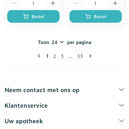
Bestel
Bestel
Toon
per pagina
Pagina's
U lees momenteel pagina
Pagina
Pagina
Pagina
1
2
3
...
33
Neem contact met ons op
Klantenservice
Uw apotheek