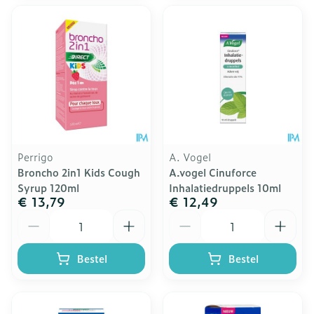
Perrigo
A. Vogel
Broncho 2in1 Kids Cough
A.vogel Cinuforce
Syrup 120ml
Inhalatiedruppels 10ml
€ 13,79
€ 12,49
Aantal
Aantal
Bestel
Bestel