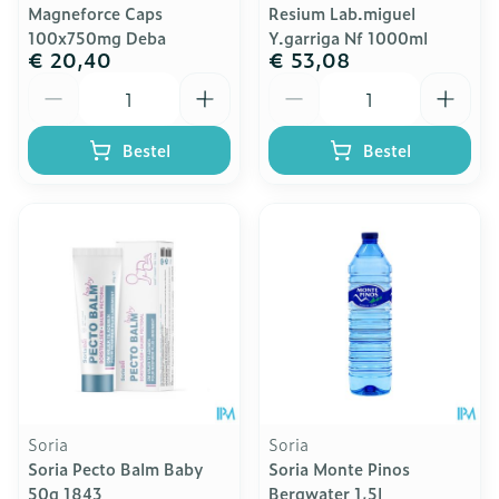
Magneforce Caps
Resium Lab.miguel
100x750mg Deba
Y.garriga Nf 1000ml
€ 20,40
€ 53,08
Aantal
Aantal
Bestel
Bestel
Soria
Soria
Soria Pecto Balm Baby
Soria Monte Pinos
50g 1843
Bergwater 1,5l