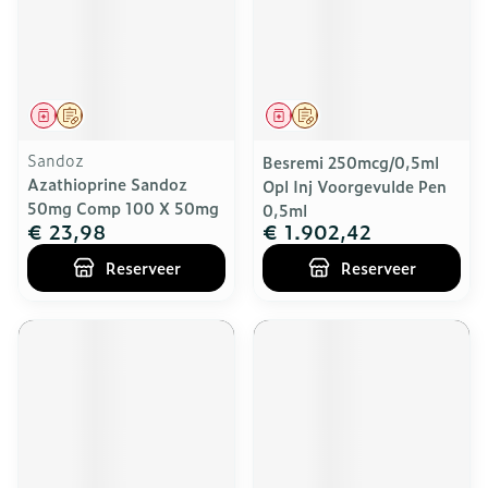
Geneesmiddel
Op voorschrift
Geneesmiddel
Op voorschrift
Sandoz
Besremi 250mcg/0,5ml
Azathioprine Sandoz
Opl Inj Voorgevulde Pen
50mg Comp 100 X 50mg
0,5ml
€ 23,98
€ 1.902,42
Reserveer
Reserveer