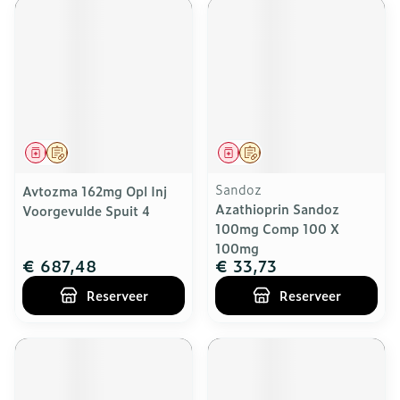
Geneesmiddel
Op voorschrift
Geneesmiddel
Op voorschrift
Sandoz
Avtozma 162mg Opl Inj
Azathioprin Sandoz
Voorgevulde Spuit 4
100mg Comp 100 X
100mg
€ 687,48
€ 33,73
Reserveer
Reserveer