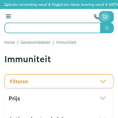
Ga naar de inhoud
Gratis verzending vanaf € 50
Gratis lokale levering vanaf € 50
Menu
Zoek
Product, merk, categorie...
Home
/
Geneesmiddelen
/
Immuniteit
Immuniteit
Filteren
Doorgaan naar productlijst
Prijs
filter