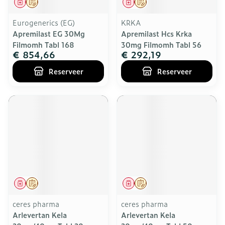
Geneesmiddel
Op voorschrift
Geneesmiddel
Op voorschrift
Eurogenerics (EG)
KRKA
Apremilast EG 30Mg
Apremilast Hcs Krka
Filmomh Tabl 168
30mg Filmomh Tabl 56
€ 854,66
€ 292,19
Reserveer
Reserveer
Geneesmiddel
Op voorschrift
Geneesmiddel
Op voorschrift
ceres pharma
ceres pharma
Arlevertan Kela
Arlevertan Kela