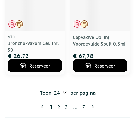
Geneesmiddel
Op voorschrift
Geneesmiddel
Op voorschrift
Vifor
Capvaxive Opl Inj
Broncho-vaxom Gel. Inf.
Voorgevulde Spuit 0,5ml
30
€ 26,72
€ 67,78
Reserveer
Reserveer
Toon
per pagina
Pagina's
U lees momenteel pagina
Pagina
Pagina
Pagina
1
2
3
...
7