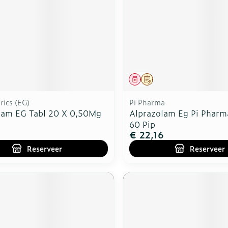
middel
voorschrift
Geneesmiddel
Op voorschrift
ics (EG)
Pi Pharma
lam EG Tabl 20 X 0,50Mg
Alprazolam Eg Pi Pharm
60 Pip
€ 22,16
Reserveer
Reserveer