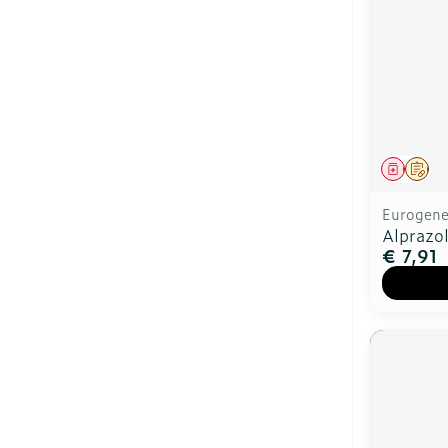
Genees
Op 
Eurogener
Alprazo
€ 7,91