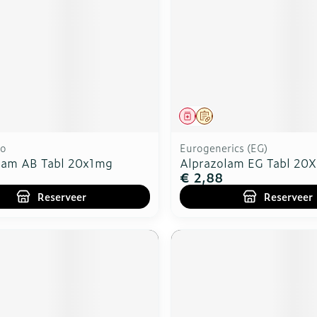
rging
Supplementen
Insectenw
n
Mondmaskers
middelen
nissen
d -
uid
middel
voorschrift
Geneesmiddel
Op voorschrift
id
do
Eurogenerics (EG)
lam AB Tabl 20x1mg
Alprazolam EG Tabl 20
€ 2,88
Reserveer
Reserveer
Zelfbruiner
Scheren