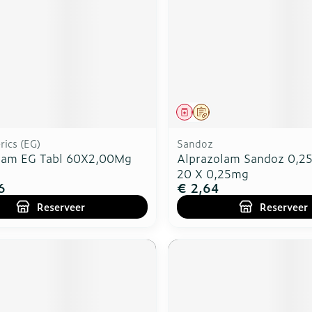
middel
voorschrift
Geneesmiddel
Op voorschrift
ics (EG)
Sandoz
lam EG Tabl 60X2,00Mg
Alprazolam Sandoz 0,
20 X 0,25mg
6
€ 2,64
Reserveer
Reserveer