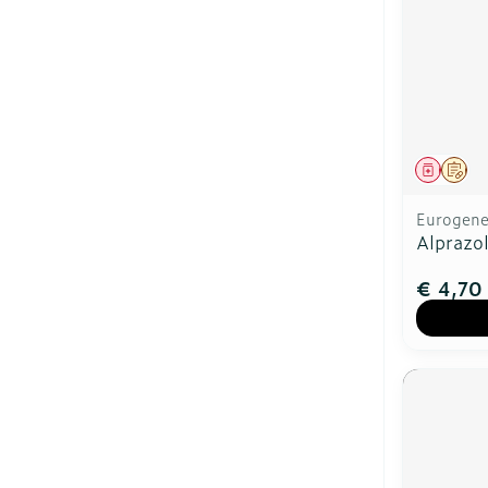
Genees
Op 
Eurogener
Alprazo
€ 4,70