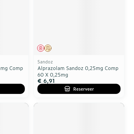
Geneesmiddel
Op voorschrift
Sandoz
25mg Comp
Alprazolam Sandoz 0,25mg Comp
60 X 0,25mg
€ 6,91
Reserveer