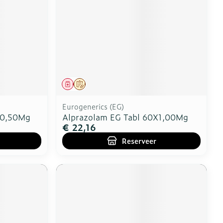
Geneesmiddel
Op voorschrift
Eurogenerics (EG)
X0,50Mg
Alprazolam EG Tabl 60X1,00Mg
€ 22,16
Reserveer