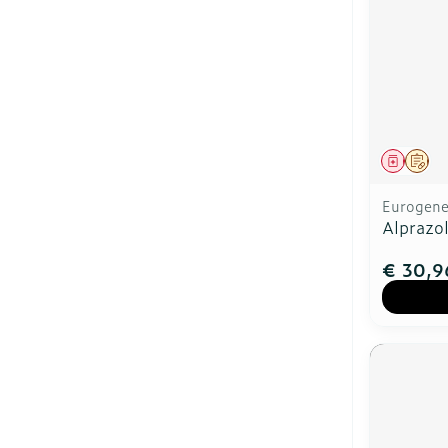
Genees
Op 
Eurogener
Alprazo
€ 30,9