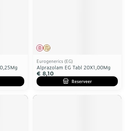
erende
Parfums en
geurproducten
Geneesmiddel
Op voorschrift
Eurogenerics (EG)
X0,25Mg
Alprazolam EG Tabl 20X1,00Mg
€ 8,10
Reserveer
CBD