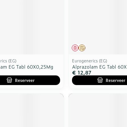
middel
voorschrift
Geneesmiddel
Op voorschrift
ics (EG)
Eurogenerics (EG)
lam EG Tabl 60X0,25Mg
Alprazolam EG Tabl 60
€ 12,87
Reserveer
Reserveer