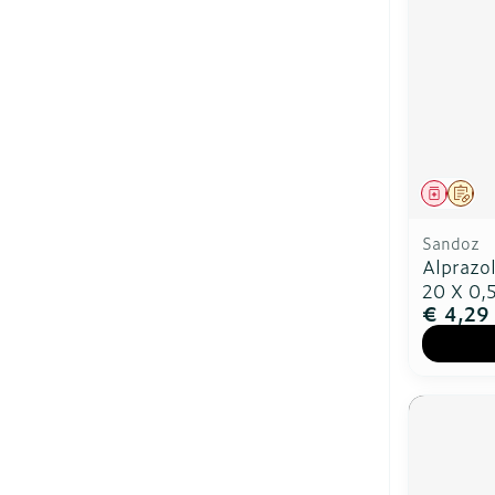
Genees
Op 
Sandoz
Alprazo
20 X 0
€ 4,29