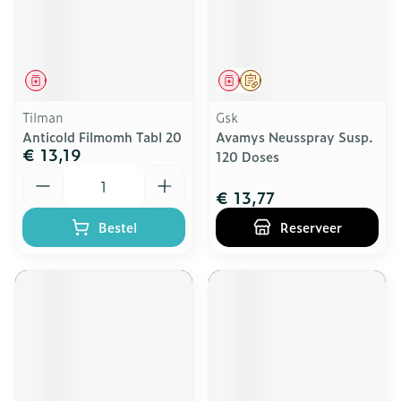
Geneesmiddel
Geneesmiddel
Op voorschrift
Tilman
Gsk
Anticold Filmomh Tabl 20
Avamys Neusspray Susp.
€ 13,19
120 Doses
Aantal
€ 13,77
Bestel
Reserveer