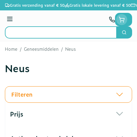
Ga naar de inhoud
Gratis verzending vanaf € 50
Gratis lokale levering vanaf € 50
Menu
Zoek
Product, merk, categorie...
Home
/
Geneesmiddelen
/
Neus
Neus
Filteren
Doorgaan naar productlijst
Prijs
filter