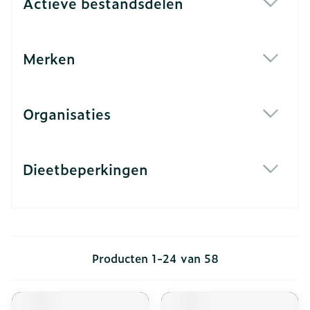
Actieve bestandsdelen
filter
Merken
filter
Organisaties
filter
Dieetbeperkingen
filter
Producten
1
-
24
van
58