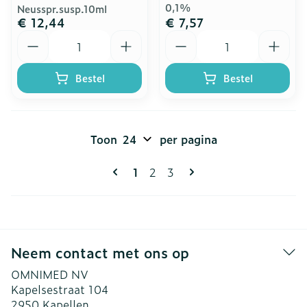
0,1%
Neusspr.susp.10ml
€ 12,44
€ 7,57
Aantal
Aantal
Bestel
Bestel
Toon
per pagina
Pagina's
U lees momenteel pagina
Pagina
Pagina
1
2
3
Neem contact met ons op
OMNIMED NV
Kapelsestraat 104
2950
Kapellen