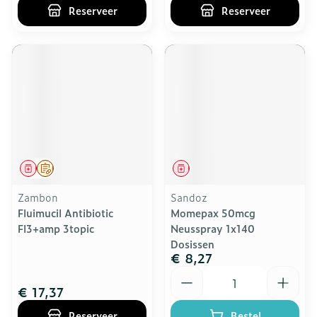
Reserveer
Reserveer
Geneesmiddel
Op voorschrift
Geneesmiddel
Zambon
Sandoz
Fluimucil Antibiotic
Momepax 50mcg
Fl3+amp 3topic
Neusspray 1x140
Dosissen
€ 8,27
Aantal
€ 17,37
Reserveer
Bestel