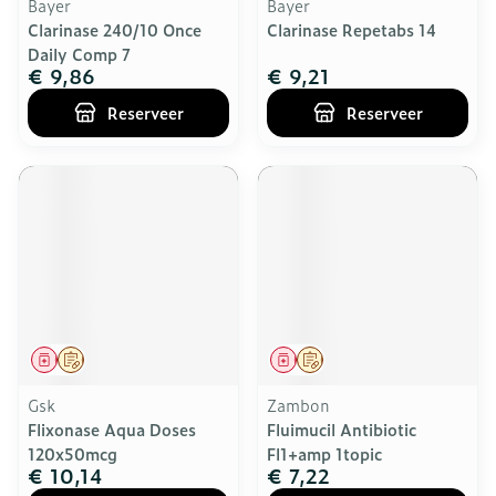
Bayer
Bayer
Clarinase 240/10 Once
Clarinase Repetabs 14
Daily Comp 7
€ 9,86
€ 9,21
Reserveer
Reserveer
Geneesmiddel
Op voorschrift
Geneesmiddel
Op voorschrift
Gsk
Zambon
Flixonase Aqua Doses
Fluimucil Antibiotic
120x50mcg
Fl1+amp 1topic
€ 10,14
€ 7,22