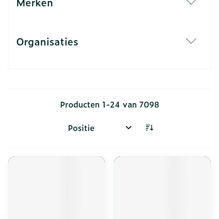
Merken
filter
Organisaties
filter
Producten
1
-
24
van
7098
Sorteer op: