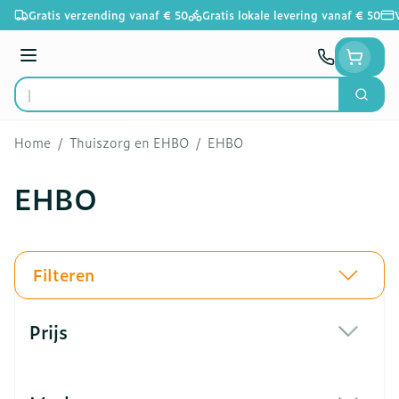
Ga naar de inhoud
Gratis verzending vanaf € 50
Gratis lokale levering vanaf € 50
Menu
Zoek
Product, merk, categorie...
Home
/
Thuiszorg en EHBO
/
EHBO
EHBO
Filteren
Doorgaan naar productlijst
Prijs
filter