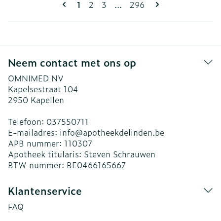
Pagina's
U lees momenteel pagina
Pagina
Pagina
Pagina
1
2
3
...
296
Neem contact met ons op
OMNIMED NV
Kapelsestraat 104
2950
Kapellen
Telefoon:
037550711
E-mailadres:
info@
apotheekdelinden.be
APB nummer:
110307
Apotheek titularis:
Steven Schrauwen
BTW nummer:
BE0466165667
Klantenservice
FAQ