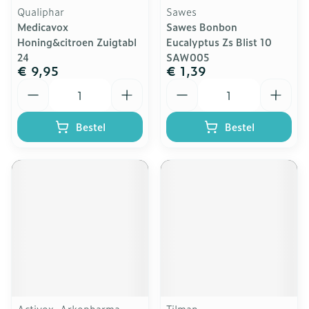
Qualiphar
Sawes
Medicavox
Sawes Bonbon
Honing&citroen Zuigtabl
Eucalyptus Zs Blist 10
24
SAW005
€ 9,95
€ 1,39
Aantal
Aantal
Bestel
Bestel
Activox, Arkopharma
Tilman