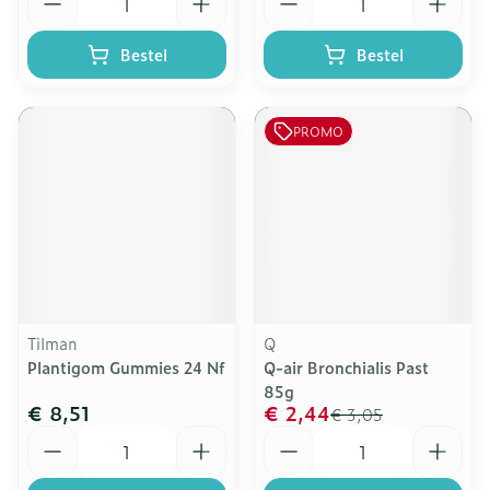
Bestel
Bestel
PROMO
Tilman
Q
Plantigom Gummies 24 Nf
Q-air Bronchialis Past
85g
€ 8,51
€ 2,44
€ 3,05
Aantal
Aantal