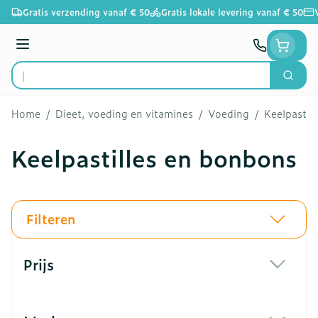
Ga naar de inhoud
Gratis verzending vanaf € 50
Gratis lokale levering vanaf € 50
Menu
Zoek
Product, merk, categorie...
Home
/
Dieet, voeding en vitamines
/
Voeding
/
Keelpastil
Keelpastilles en bonbons
Filteren
Doorgaan naar productlijst
Prijs
filter