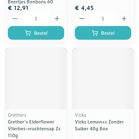
Beertjes Bonbons 60
€ 12,91
€ 4,45
Aantal
Aantal
Bestel
Bestel
Grethers
Vicks
Grether's Elderflower
Vicks Lemon+c Zonder
Vlierbes-vruchtensap Zs
Suiker 40g Box
110g