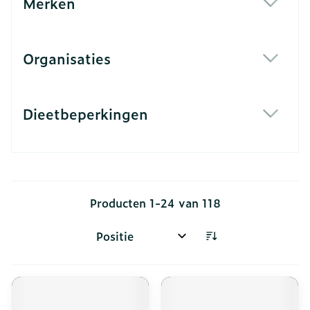
Merken
filter
Organisaties
filter
Dieetbeperkingen
filter
Producten
1
-
24
van
118
Sorteer op: