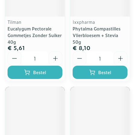
Tilman
Ixxpharma
Eucalygum Pectorale
Phytalma Gompastilles
Gommetjes Zonder Suiker
Vlierbloesem + Stevia
40g
50g
€ 5,61
€ 8,10
Aantal
Aantal
Bestel
Bestel