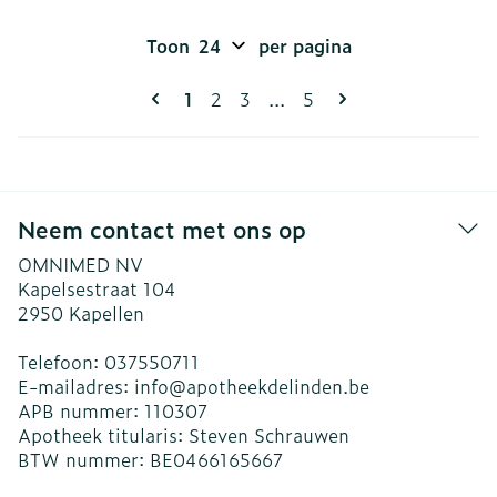
Toon
per pagina
Pagina's
U lees momenteel pagina
Pagina
Pagina
Pagina
1
2
3
...
5
Neem contact met ons op
OMNIMED NV
Kapelsestraat 104
2950
Kapellen
Telefoon:
037550711
E-mailadres:
info@
apotheekdelinden.be
APB nummer:
110307
Apotheek titularis:
Steven Schrauwen
BTW nummer:
BE0466165667