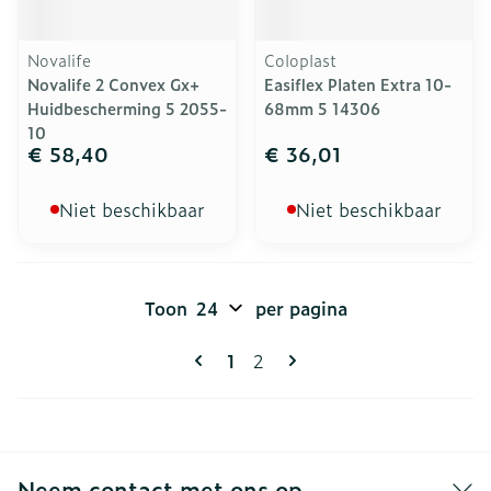
Novalife
Coloplast
Novalife 2 Convex Gx+
Easiflex Platen Extra 10-
Huidbescherming 5 2055-
68mm 5 14306
10
€ 58,40
€ 36,01
Niet beschikbaar
Niet beschikbaar
Toon
per pagina
Pagina's
U lees momenteel pagina
Pagina
1
2
Neem contact met ons op