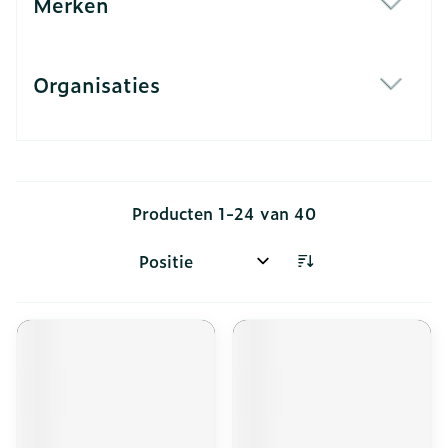
Merken
filter
Organisaties
filter
Producten
1
-
24
van
40
Sorteer op: