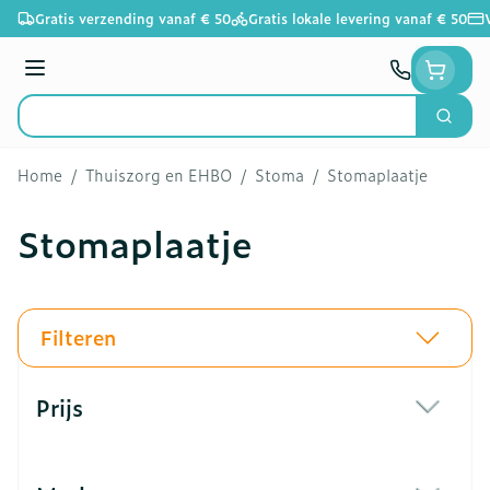
Ga naar de inhoud
Gratis verzending vanaf € 50
Gratis lokale levering vanaf € 50
Menu
Zoek
Product, merk, categorie...
Home
/
Thuiszorg en EHBO
/
Stoma
/
Stomaplaatje
Stomaplaatje
Filteren
Doorgaan naar productlijst
Prijs
filter