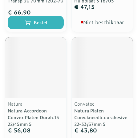
Transp 30 70mm 1202-70
Huidplaat 5 18705
€ 47,15
€ 66,90
Niet beschikbaar
Bestel
Natura
Convatec
Natura Accordeon
Natura Platen
Convex Platen Durah.13-
Conv.kneedb.durahesive
22/45mm 5
22-33/57mm 5
€ 56,08
€ 43,80