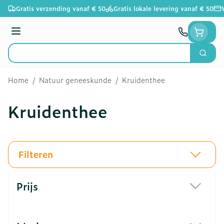
Ga naar de inhoud
Gratis verzending vanaf € 50
Gratis lokale levering vanaf € 50
Menu
Zoek
Product, merk, categorie...
Home
/
Natuur geneeskunde
/
Kruidenthee
Kruidenthee
Filteren
Doorgaan naar productlijst
Prijs
filter