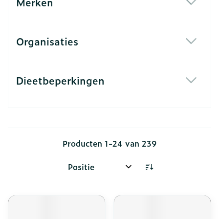
Merken
filter
Organisaties
filter
Dieetbeperkingen
filter
Producten
1
-
24
van
239
Sorteer op: