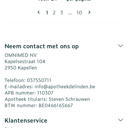
Pagina's
U lees momenteel pagina
Pagina
Pagina
Pagina
1
2
3
...
10
Neem contact met ons op
OMNIMED NV
Kapelsestraat 104
2950
Kapellen
Telefoon:
037550711
E-mailadres:
info@
apotheekdelinden.be
APB nummer:
110307
Apotheek titularis:
Steven Schrauwen
BTW nummer:
BE0466165667
Klantenservice