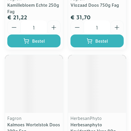
Kamillebloem Echte 250g
Vlozaad Doos 750g Fag
Fag
€ 21,22
€ 31,70
Aantal
Aantal
Bestel
Bestel
Fagron
HerbesanPhyto
Kalmoes Wortelstok Doos
Herbesanphyto
100g Fag
Kruidenthee Vrac 80g