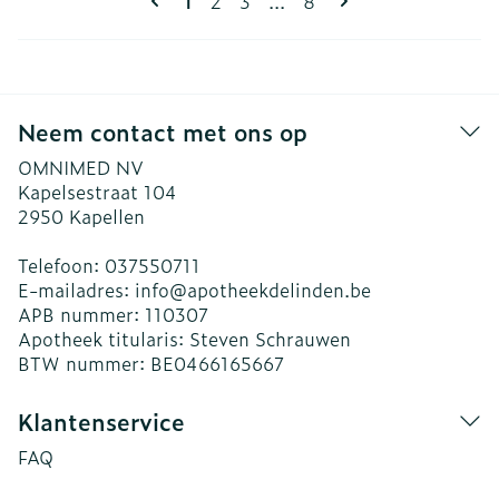
Pagina
Pagina
Pagina
1
2
3
...
8
Neem contact met ons op
OMNIMED NV
Kapelsestraat 104
2950
Kapellen
Telefoon:
037550711
E-mailadres:
info@
apotheekdelinden.be
APB nummer:
110307
Apotheek titularis:
Steven Schrauwen
BTW nummer:
BE0466165667
Klantenservice
FAQ