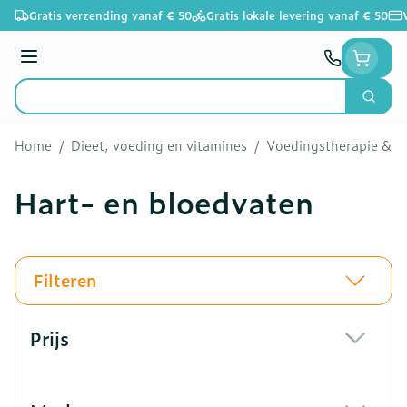
Ga naar de inhoud
Gratis verzending vanaf € 50
Gratis lokale levering vanaf € 50
Menu
Zoek
Product, merk, categorie...
Home
/
Dieet, voeding en vitamines
/
Voedingstherapie & we
Hart- en bloedvaten
Filteren
Doorgaan naar productlijst
Prijs
filter