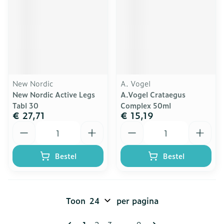
New Nordic
A. Vogel
New Nordic Active Legs
A.Vogel Crataegus
Tabl 30
Complex 50ml
€ 27,71
€ 15,19
Aantal
Aantal
Bestel
Bestel
Toon
per pagina
Pagina's
U lees momenteel pagina