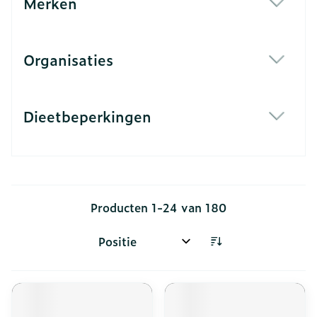
Merken
filter
Organisaties
filter
Dieetbeperkingen
filter
Producten
1
-
24
van
180
Sorteer op: